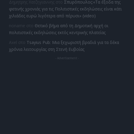
Δημητρης Χατζηγιαννης
στο
Σπυρόπουλος:«Τα έξοδα της
φετινής χρονιάς για τις Πολιτιστικές εκδηλώσεις είναι κάτι
χιλιάδες ευρώ λιγότερα από πέρυσι» (video)
noname
στο
Θετικό βήμα από τη Δημοτική αρχή οι
πολιτιστικές εκδηλώσεις εκτός κεντρικής πλατείας
Axel
στο
Tsayius Pub: Μια ξεχωριστή βραδιά για τα δέκα
χρόνια λειτουργίας στη Στενή Ευβοίας
- Advertisement -