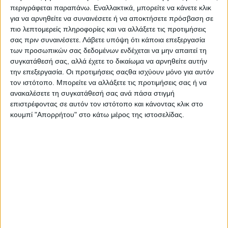
Με τιμή,
περιγράφεται παραπάνω. Εναλλακτικά, μπορείτε να κάνετε κλικ
Ο Δήμαρχος Διρφύων – Μεσσαπίων
για να αρνηθείτε να συναινέσετε ή να αποκτήσετε πρόσβαση σε
ΨΑΘΑΣ ΓΕΩΡΓΙΟΣ
πιο λεπτομερείς πληροφορίες και να αλλάξετε τις προτιμήσεις
σας πριν συναινέσετε.
Λάβετε υπόψη ότι κάποια επεξεργασία
Share
των προσωπικών σας δεδομένων ενδέχεται να μην απαιτεί τη
συγκατάθεσή σας, αλλά έχετε το δικαίωμα να αρνηθείτε αυτήν
Share
Post
Email
Print
την επεξεργασία. Οι προτιμήσεις σαςθα ισχύουν μόνο για αυτόν
τον ιστότοπο. Μπορείτε να αλλάξετε τις προτιμήσεις σας ή να
ανακαλέσετε τη συγκατάθεσή σας ανά πάσα στιγμή
επιστρέφοντας σε αυτόν τον ιστότοπο και κάνοντας κλικ στο
κουμπί "Απορρήτου" στο κάτω μέρος της ιστοσελίδας.
AUTHOR