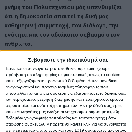
μνήμη του Πολυτεχνείου μάς υπενθυμίζει
ότι η δημοκρατία απαιτεί τη δική μας
καθημερινή συμμετοχή, τον διάλογο, την
ενότητα και τον αδιάκοπο σεβασμό στον
άνθρωπο.
Ως Δήμος Διρφύων–Μεσσαπίων,
Σεβόμαστε την ιδιωτικότητά σας
συνεχίζουμε να εργαζόμαστε με συνέπεια
Εμείς και οι συνεργάτες μας αποθηκεύουμε και/ή έχουμε
για μια κοινωνία ανοιχτή, δίκαιη και
πρόσβαση σε πληροφορίες σε μια συσκευή, όπως τα cookies,
ανθρώπινη, που θα τιμά στην πράξη τα
και επεξεργαζόμαστε προσωπικά δεδομένα, όπως μοναδικοί
αναγνωριστικοί και προσαρμοσμένες πληροφορίες που
ιδανικά εκείνης της ιστορικής εξέγερσης.
αποστέλλονται από μια συσκευή για εξατομικευμένες διαφημίσεις
Ας κρατήσουμε ζωντανό το μήνυμα του
και περιεχόμενο, μέτρηση διαφήμισης και περιεχομένου, έρευνα
ακροατηρίου και ανάπτυξη υπηρεσιών.
Με την άδειά σας, εμείς
Πολυτεχνείου.
και οι συνεργάτες μας ενδέχεται να χρησιμοποιήσουμε ακριβή
Ας κάνουμε πράξη το «Ψωμί – Παιδεία –
δεδομένα γεωγραφικής τοποθεσίας και ταυτοποίησης μέσω
σάρωσης συσκευών. Μπορείτε να κάνετε κλικ για να συναινέσετε
Ελευθερία» στην καθημερινότητά μας.
στην επεξεργασία από εμάς και τους 1019 συνεργάτες μας όπως