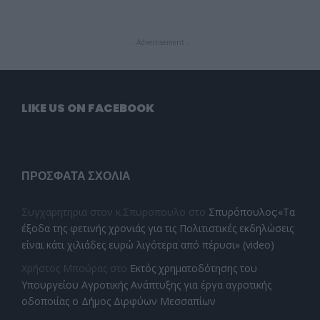
- Advertisement -
LIKE US ON FACEBOOK
ΠΡΌΣΦΑΤΑ ΣΧΌΛΙΑ
Συγχαρητηρια στον κ.Σπυροπουλο
στο
Σπυρόπουλος:«Τα
έξοδα της φετινής χρονιάς για τις Πολιτιστικές εκδηλώσεις
είναι κάτι χιλιάδες ευρώ λιγότερα από πέρυσι» (video)
Χρήστος Μπούρας
στο
Εκτός χρηματοδότησης του
Υπουργείου Αγροτικής Ανάπτυξης για έργα αγροτικής
οδοποιίας ο Δήμος Διρφύων Μεσσαπίων