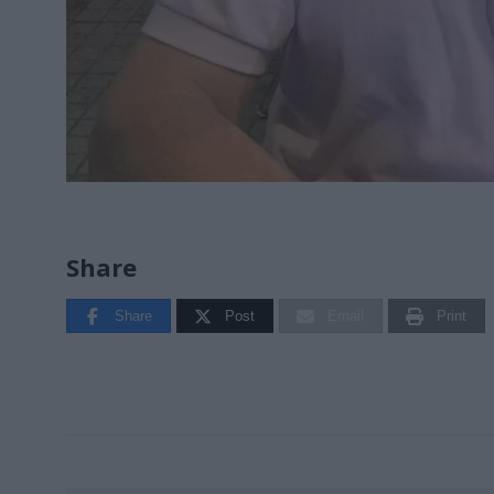
Share
Share
Post
Email
Print