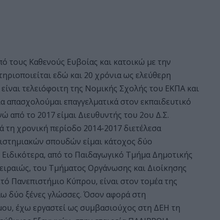
ό τους Καθενούς Ευβοίας και κατοικώ με την
τηριοποιείται εδώ και 20 χρόνια ως ελεύθερη
 είναι τελειόφοιτη της Νομικής Σχολής του ΕΚΠΑ και
όνια απασχολούμαι επαγγελματικά στον εκπαιδευτικό
 από το 2017 είμαι Διευθυντής του 2ου Δ.Σ.
ά τη χρονική περίοδο 2014-2017 διετέλεσα
πιστημιακών σπουδών είμαι κάτοχος δύο
. Ειδικότερα, από το Παιδαγωγικό Τμήμα Δημοτικής
Πειραιώς, του Τμήματος Οργάνωσης και Διοίκησης
τό Πανεπιστήμιο Κύπρου, είναι στον τομέα της
λάω δύο ξένες γλώσσες. Όσον αφορά στη
μου, έχω εργαστεί ως συμβασιούχος στη ΔΕΗ τη