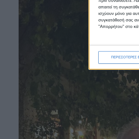
πριν συναινέσετε.
Λά
απαιτεί τη συγκατάθ
ισχύουν μόνο για αυ
συγκατάθεσή σας ανά
"Απορρήτου" στο κάτ
ΠΕΡΙΣΣΟΤΕΡΕΣ 