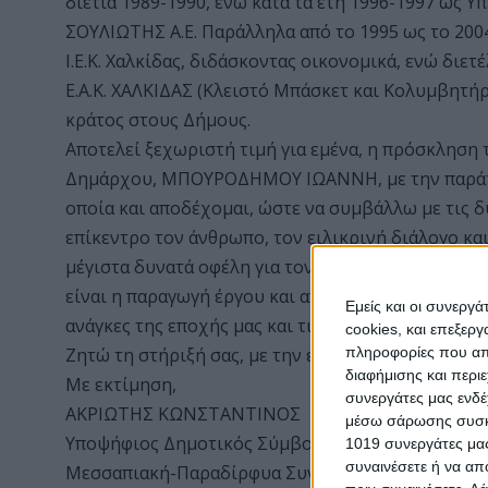
διετία 1989-1990, ενώ κατά τα έτη 1996-1997 ως 
ΣΟΥΛΙΩΤΗΣ Α.Ε. Παράλληλα από το 1995 ως το 200
Ι.Ε.Κ. Χαλκίδας, διδάσκοντας οικονομικά, ενώ διε
Ε.Α.Κ. ΧΑΛΚΙΔΑΣ (Κλειστό Μπάσκετ και Κολυμβητήρ
κράτος στους Δήμους.
Αποτελεί ξεχωριστή τιμή για εμένα, η πρόσκληση
Δημάρχου, ΜΠΟΥΡΟΔΗΜΟΥ ΙΩΑΝΝΗ, με την παρά
οποία και αποδέχομαι, ώστε να συμβάλλω με τις δ
επίκεντρο τον άνθρωπο, τον ειλικρινή διάλογο κα
μέγιστα δυνατά οφέλη για τον Δήμο μας. Δεν αρκε
είναι η παραγωγή έργου και αποτελέσματος από αυ
Εμείς και οι συνεργ
ανάγκες της εποχής μας και τις προκλήσεις του μέλ
cookies, και επεξε
πληροφορίες που απο
Ζητώ τη στήριξή σας, με την ελπίδα να φανώ αντά
διαφήμισης και περι
Με εκτίμηση,
συνεργάτες μας ενδέ
ΑΚΡΙΩΤΗΣ ΚΩΝΣΤΑΝΤΙΝΟΣ
μέσω σάρωσης συσκευ
Υποψήφιος Δημοτικός Σύμβουλος
1019 συνεργάτες μας
συναινέσετε ή να απ
Μεσσαπιακή-Παραδίρφυα Συνεργασία Διρφύων-Μ