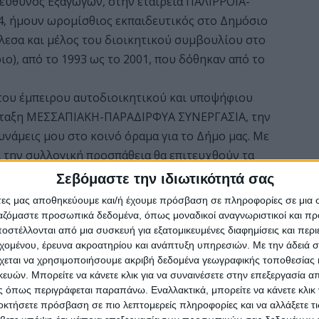
Υπεύθυνος Εξαγωγών, στην εταιρεία ΠΑΛΙΡΡΟΙΑ-
4, ήμουν ωρομίσθιος εκπαιδευτικός στο Δημόσιο
τέλεσα και μέλος του διοικητικού συμβουλίου στο
ιο), από το 1993 ως το 2001, που δόθηκαν από το
 του έμπειρου αυτοδιοικητικού και υποψήφιου
ταξη ΜΕΣΣΑΠΙΑΚΗ-ΠΑΡΑΔΙΡΦΥΑ ΣΥΝΕΡΓΑΣΙΑ, την
υνάμεις μου στο κοινό όραμα για το Δήμο μας. Με
ι την συλλογική προσπάθεια θα επιτευχθούν τα
ί από μόνο του το όραμα, αλλά βασική παράμετρος
Σεβόμαστε την ιδιωτικότητά σας
τό, ώστε να φανούμε ικανοί να ανταποκριθούμε στις
άτες μας αποθηκεύουμε και/ή έχουμε πρόσβαση σε πληροφορίες σε μια
λοντος, για εμάς και τα παιδιά μας.
ργαζόμαστε προσωπικά δεδομένα, όπως μοναδικοί αναγνωριστικοί και 
στέλλονται από μια συσκευή για εξατομικευμένες διαφημίσεις και περ
ξιος των προσδοκιών σας.
εχομένου, έρευνα ακροατηρίου και ανάπτυξη υπηρεσιών.
Με την άδειά σα
χεται να χρησιμοποιήσουμε ακριβή δεδομένα γεωγραφικής τοποθεσίας 
ών. Μπορείτε να κάνετε κλικ για να συναινέσετε στην επεξεργασία απ
 όπως περιγράφεται παραπάνω. Εναλλακτικά, μπορείτε να κάνετε κλικ γ
οκτήσετε πρόσβαση σε πιο λεπτομερείς πληροφορίες και να αλλάξετε τι
εσσαπίων