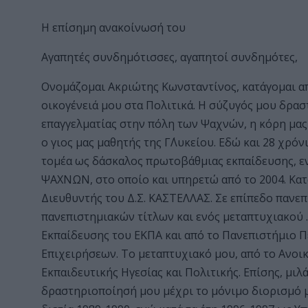
Η επίσημη ανακοίνωσή του
Αγαπητές συνδημότισσες, αγαπητοί συνδημότες,
Ονομάζομαι Ακριώτης Κωνσταντίνος, κατάγομαι απ
οικογένειά μου στα Πολιτικά. Η σύζυγός μου δρασ
επαγγελματίας στην πόλη των Ψαχνών, η κόρη μας
ο γιος μας μαθητής της Γ΄Λυκείου. Εδώ και 28 χρ
τομέα ως δάσκαλος πρωτοβάθμιας εκπαίδευσης, ενώ
ΨΑΧΝΩΝ, στο οποίο και υπηρετώ από το 2004. Κατ
Διευθυντής του Δ.Σ. ΚΑΣΤΕΛΛΑΣ. Σε επίπεδο πανε
πανεπιστημιακών τίτλων και ενός μεταπτυχιακού 
Εκπαίδευσης του ΕΚΠΑ και από το Πανεπιστήμιο 
Επιχειρήσεων. Το μεταπτυχιακό μου, από το Ανοικ
Εκπαιδευτικής Ηγεσίας και Πολιτικής. Επίσης, μι
δραστηριοποίησή μου μέχρι το μόνιμο διορισμό 