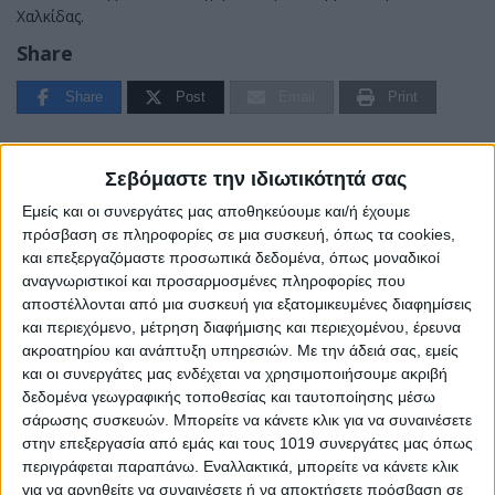
Χαλκίδας.
Share
Share
Post
Email
Print
Σεβόμαστε την ιδιωτικότητά σας
Εμείς και οι συνεργάτες μας αποθηκεύουμε και/ή έχουμε
πρόσβαση σε πληροφορίες σε μια συσκευή, όπως τα cookies,
και επεξεργαζόμαστε προσωπικά δεδομένα, όπως μοναδικοί
αναγνωριστικοί και προσαρμοσμένες πληροφορίες που
αποστέλλονται από μια συσκευή για εξατομικευμένες διαφημίσεις
και περιεχόμενο, μέτρηση διαφήμισης και περιεχομένου, έρευνα
ακροατηρίου και ανάπτυξη υπηρεσιών.
Με την άδειά σας, εμείς
και οι συνεργάτες μας ενδέχεται να χρησιμοποιήσουμε ακριβή
δεδομένα γεωγραφικής τοποθεσίας και ταυτοποίησης μέσω
σάρωσης συσκευών. Μπορείτε να κάνετε κλικ για να συναινέσετε
AUTHOR
στην επεξεργασία από εμάς και τους 1019 συνεργάτες μας όπως
Σταμάτης Κ. Ρουσόδημος
περιγράφεται παραπάνω. Εναλλακτικά, μπορείτε να κάνετε κλικ
για να αρνηθείτε να συναινέσετε ή να αποκτήσετε πρόσβαση σε