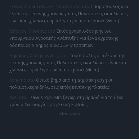
Συγχαρητηρια στον κ.Σπυροπουλο
στο
Σπυρόπουλος:«Τα
έξοδα της φετινής χρονιάς για τις Πολιτιστικές εκδηλώσεις
είναι κάτι χιλιάδες ευρώ λιγότερα από πέρυσι» (video)
Χρήστος Μπούρας
στο
Εκτός χρηματοδότησης του
Υπουργείου Αγροτικής Ανάπτυξης για έργα αγροτικής
οδοποιίας ο Δήμος Διρφύων Μεσσαπίων
Δημητρης Χατζηγιαννης
στο
Σπυρόπουλος:«Τα έξοδα της
φετινής χρονιάς για τις Πολιτιστικές εκδηλώσεις είναι κάτι
χιλιάδες ευρώ λιγότερα από πέρυσι» (video)
noname
στο
Θετικό βήμα από τη Δημοτική αρχή οι
πολιτιστικές εκδηλώσεις εκτός κεντρικής πλατείας
Axel
στο
Tsayius Pub: Μια ξεχωριστή βραδιά για τα δέκα
χρόνια λειτουργίας στη Στενή Ευβοίας
- Advertisement -