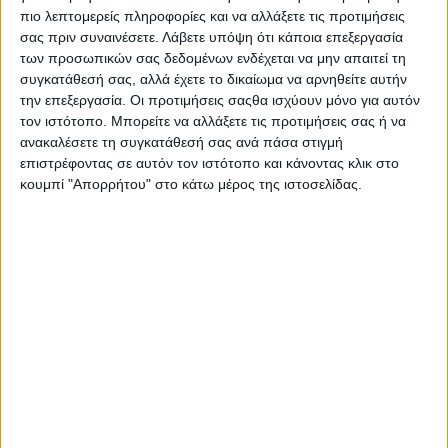
Ο Σταμάτης Κ. Ρουσόδημος είναι Ιδιοκτήτης και
πιο λεπτομερείς πληροφορίες και να αλλάξετε τις προτιμήσεις
Νόμιμος Εκπρόσωπος της Ιστοσελίδας Psaxna.gr. Είναι
σας πριν συναινέσετε.
Λάβετε υπόψη ότι κάποια επεξεργασία
μέλος της Ένωσης Δημοσιογράφων Περιοδικού και
των προσωπικών σας δεδομένων ενδέχεται να μην απαιτεί τη
Ηλεκτρονικού τύπου Μακεδονίας-Θράκης με Αριθμό
συγκατάθεσή σας, αλλά έχετε το δικαίωμα να αρνηθείτε αυτήν
την επεξεργασία. Οι προτιμήσεις σαςθα ισχύουν μόνο για αυτόν
Μητρώου 0533.
τον ιστότοπο. Μπορείτε να αλλάξετε τις προτιμήσεις σας ή να
ανακαλέσετε τη συγκατάθεσή σας ανά πάσα στιγμή
επιστρέφοντας σε αυτόν τον ιστότοπο και κάνοντας κλικ στο
κουμπί "Απορρήτου" στο κάτω μέρος της ιστοσελίδας.
TRENDING NOW