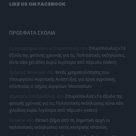
LIKE US ON FACEBOOK
ΠΡΌΣΦΑΤΑ ΣΧΌΛΙΑ
Συγχαρητηρια στον κ.Σπυροπουλο
στο
Σπυρόπουλος:«Τα
έξοδα της φετινής χρονιάς για τις Πολιτιστικές εκδηλώσεις
είναι κάτι χιλιάδες ευρώ λιγότερα από πέρυσι» (video)
Χρήστος Μπούρας
στο
Εκτός χρηματοδότησης του
Υπουργείου Αγροτικής Ανάπτυξης για έργα αγροτικής
οδοποιίας ο Δήμος Διρφύων Μεσσαπίων
Δημητρης Χατζηγιαννης
στο
Σπυρόπουλος:«Τα έξοδα της
φετινής χρονιάς για τις Πολιτιστικές εκδηλώσεις είναι κάτι
χιλιάδες ευρώ λιγότερα από πέρυσι» (video)
noname
στο
Θετικό βήμα από τη Δημοτική αρχή οι
πολιτιστικές εκδηλώσεις εκτός κεντρικής πλατείας