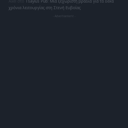
Axel
στο
Tsayius Pub: Μια ξεχωριστή βραδιά για τα δέκα
χρόνια λειτουργίας στη Στενή Ευβοίας
- Advertisement -