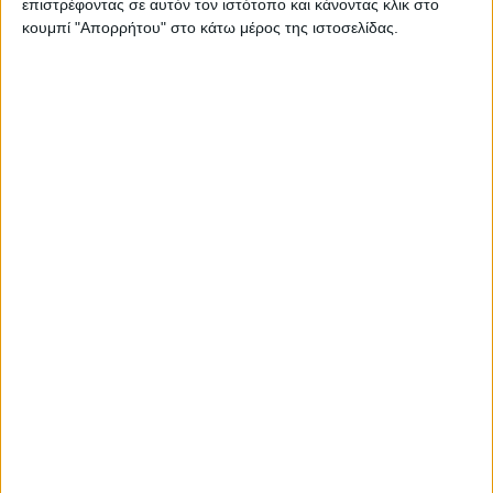
επιστρέφοντας σε αυτόν τον ιστότοπο και κάνοντας κλικ στο
κουμπί "Απορρήτου" στο κάτω μέρος της ιστοσελίδας.
Αυτό ωστόσο που έχει συγκλονίσει την τοπική κοινωνία και
έγινε γνωστό αρκετή ώρα αργότερα,είναι ότι από το σημείο του
ατυχήματος εώς και το σημείο που βρέθηκε νεκρή η άτυχη
γυναίκα υπάρχουν συνεχόμενα χνάρια από το αίμα της για
σχεδόν δύο χιλιόμετρα μιας κυκλικής διαδρομής (φωτό).