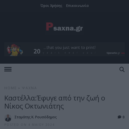
Όροι Χρήσης
Επικοινωνία
HOME
»
ΨΑΧΝΆ
Καστέλλα:Έφυγε από την ζωή ο
Νίκος Οκτωνιάτης
Σταμάτης Κ. Ρουσόδημος
0
POSTED ON 4 ΜΑΪ́ΟΥ 2024