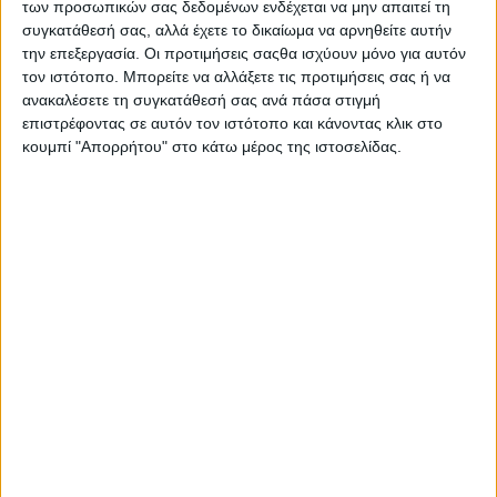
των προσωπικών σας δεδομένων ενδέχεται να μην απαιτεί τη
συγκατάθεσή σας, αλλά έχετε το δικαίωμα να αρνηθείτε αυτήν
την επεξεργασία. Οι προτιμήσεις σαςθα ισχύουν μόνο για αυτόν
τον ιστότοπο. Μπορείτε να αλλάξετε τις προτιμήσεις σας ή να
ανακαλέσετε τη συγκατάθεσή σας ανά πάσα στιγμή
επιστρέφοντας σε αυτόν τον ιστότοπο και κάνοντας κλικ στο
κουμπί "Απορρήτου" στο κάτω μέρος της ιστοσελίδας.
Πνιγμός 4χρονου σε πισίνα beach bar στην Πάρο:
Γονείς και ιδιοκτήτης κατηγορούνται για
ανθρωποκτονία από αμέλεια -Πώς έγινε η
τραγωδία
Psaxna.gr
8 ΑΥΓΟΎΣΤΟΥ 2026