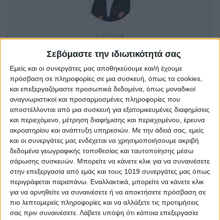
AUTHOR
Σταμάτης Κ. Ρουσόδημος
Σεβόμαστε την ιδιωτικότητά σας
Ο Σταμάτης Κ. Ρουσόδημος είναι Ιδιοκτήτης και
Εμείς και οι συνεργάτες μας αποθηκεύουμε και/ή έχουμε
Νόμιμος Εκπρόσωπος της Ιστοσελίδας Psaxna.gr. Είναι
πρόσβαση σε πληροφορίες σε μια συσκευή, όπως τα cookies,
μέλος της Ένωσης Δημοσιογράφων Περιοδικού και
και επεξεργαζόμαστε προσωπικά δεδομένα, όπως μοναδικοί
αναγνωριστικοί και προσαρμοσμένες πληροφορίες που
Ηλεκτρονικού τύπου Μακεδονίας-Θράκης με Αριθμό
αποστέλλονται από μια συσκευή για εξατομικευμένες διαφημίσεις
Μητρώου 0533.
και περιεχόμενο, μέτρηση διαφήμισης και περιεχομένου, έρευνα
ακροατηρίου και ανάπτυξη υπηρεσιών.
Με την άδειά σας, εμείς
και οι συνεργάτες μας ενδέχεται να χρησιμοποιήσουμε ακριβή
δεδομένα γεωγραφικής τοποθεσίας και ταυτοποίησης μέσω
σάρωσης συσκευών. Μπορείτε να κάνετε κλικ για να συναινέσετε
στην επεξεργασία από εμάς και τους 1019 συνεργάτες μας όπως
TRENDING NOW
περιγράφεται παραπάνω. Εναλλακτικά, μπορείτε να κάνετε κλικ
για να αρνηθείτε να συναινέσετε ή να αποκτήσετε πρόσβαση σε
πιο λεπτομερείς πληροφορίες και να αλλάξετε τις προτιμήσεις
σας πριν συναινέσετε.
Λάβετε υπόψη ότι κάποια επεξεργασία