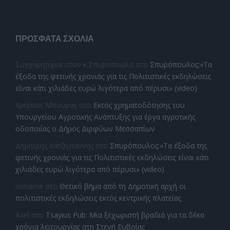
ΠΡΌΣΦΑΤΑ ΣΧΌΛΙΑ
Συγχαρητηρια στον κ.Σπυροπουλο
στο
Σπυρόπουλος:«Τα
έξοδα της φετινής χρονιάς για τις Πολιτιστικές εκδηλώσεις
είναι κάτι χιλιάδες ευρώ λιγότερα από πέρυσι» (video)
Χρήστος Μπούρας
στο
Εκτός χρηματοδότησης του
Υπουργείου Αγροτικής Ανάπτυξης για έργα αγροτικής
οδοποιίας ο Δήμος Διρφύων Μεσσαπίων
Δημητρης Χατζηγιαννης
στο
Σπυρόπουλος:«Τα έξοδα της
φετινής χρονιάς για τις Πολιτιστικές εκδηλώσεις είναι κάτι
χιλιάδες ευρώ λιγότερα από πέρυσι» (video)
noname
στο
Θετικό βήμα από τη Δημοτική αρχή οι
πολιτιστικές εκδηλώσεις εκτός κεντρικής πλατείας
Axel
στο
Tsayius Pub: Μια ξεχωριστή βραδιά για τα δέκα
χρόνια λειτουργίας στη Στενή Ευβοίας