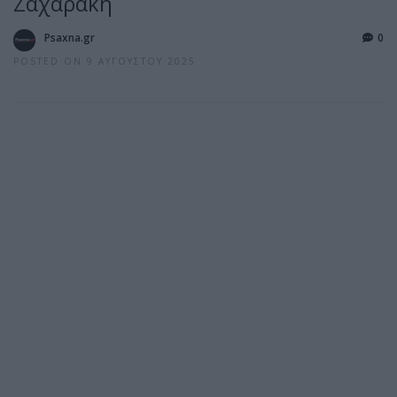
Ζαχαράκη
Psaxna.gr
0
POSTED ON 9 ΑΥΓΟΎΣΤΟΥ 2025