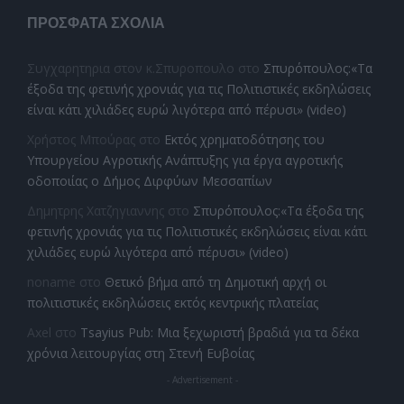
ΠΡΌΣΦΑΤΑ ΣΧΌΛΙΑ
Συγχαρητηρια στον κ.Σπυροπουλο
στο
Σπυρόπουλος:«Τα
έξοδα της φετινής χρονιάς για τις Πολιτιστικές εκδηλώσεις
είναι κάτι χιλιάδες ευρώ λιγότερα από πέρυσι» (video)
Χρήστος Μπούρας
στο
Εκτός χρηματοδότησης του
Υπουργείου Αγροτικής Ανάπτυξης για έργα αγροτικής
οδοποιίας ο Δήμος Διρφύων Μεσσαπίων
Δημητρης Χατζηγιαννης
στο
Σπυρόπουλος:«Τα έξοδα της
φετινής χρονιάς για τις Πολιτιστικές εκδηλώσεις είναι κάτι
χιλιάδες ευρώ λιγότερα από πέρυσι» (video)
noname
στο
Θετικό βήμα από τη Δημοτική αρχή οι
πολιτιστικές εκδηλώσεις εκτός κεντρικής πλατείας
Axel
στο
Tsayius Pub: Μια ξεχωριστή βραδιά για τα δέκα
χρόνια λειτουργίας στη Στενή Ευβοίας
- Advertisement -