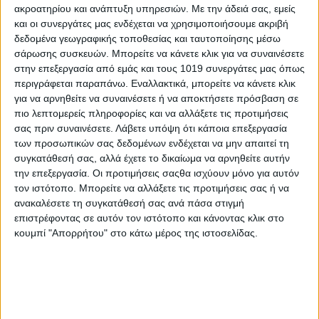
στέγαση, το κτίριο του ανενεργού Δημοτικού Σχολείου στην
ακροατηρίου και ανάπτυξη υπηρεσιών.
Με την άδειά σας, εμείς
Παραλία Κύμης. Η κίνηση αυτή διασφαλίζει την ταχεία έναρξη
και οι συνεργάτες μας ενδέχεται να χρησιμοποιήσουμε ακριβή
λειτουργίας του Κέντρου, έως ότου ολοκληρωθούν οι
δεδομένα γεωγραφικής τοποθεσίας και ταυτοποίησης μέσω
απαραίτητες εργασίες αποκατάστασης στο εμβληματικό
σάρωσης συσκευών. Μπορείτε να κάνετε κλικ για να συναινέσετε
Μυλωνοπούλειο Ίδρυμα, το οποίο έχει επιλεγεί για τη μόνιμη
στην επεξεργασία από εμάς και τους 1019 συνεργάτες μας όπως
περιγράφεται παραπάνω. Εναλλακτικά, μπορείτε να κάνετε κλικ
έδρα του ΚΠΕ.
για να αρνηθείτε να συναινέσετε ή να αποκτήσετε πρόσβαση σε
Από την πλευρά της, η Υπουργός Παιδείας, κα Σοφία Ζαχαράκη,
πιο λεπτομερείς πληροφορίες και να αλλάξετε τις προτιμήσεις
άκουσε με προσοχή την εισήγηση του Δημάρχου, αναγνώρισε
σας πριν συναινέσετε.
Λάβετε υπόψη ότι κάποια επεξεργασία
των προσωπικών σας δεδομένων ενδέχεται να μην απαιτεί τη
τη σημασία της πρωτοβουλίας και συμφώνησε στην
συγκατάθεσή σας, αλλά έχετε το δικαίωμα να αρνηθείτε αυτήν
αναγκαιότητα λειτουργίας ενός τέτοιου θεσμού στην περιοχή.
την επεξεργασία. Οι προτιμήσεις σαςθα ισχύουν μόνο για αυτόν
Δεσμεύτηκε, μάλιστα, ότι το Υπουργείο θα συνδράμει ενεργά
τον ιστότοπο. Μπορείτε να αλλάξετε τις προτιμήσεις σας ή να
ώστε να ξεπεραστούν τυχόν γραφειοκρατικά εμπόδια και να
ανακαλέσετε τη συγκατάθεσή σας ανά πάσα στιγμή
προχωρήσουν οι διαδικασίες για την επίσημη ίδρυσή του.
επιστρέφοντας σε αυτόν τον ιστότοπο και κάνοντας κλικ στο
κουμπί "Απορρήτου" στο κάτω μέρος της ιστοσελίδας.
Σε δήλωσή του μετά τη συνάντηση, ο Δήμαρχος Κύμης –
Αλιβερίου,
Νίκος Μπαράκος
, τόνισε: «Η ίδρυση του Κέντρου
Περιβαλλοντικής Εκπαίδευσης στην Κύμη αναμένεται να
αποτελέσει σημαντικό βήμα για την προώθηση της
περιβαλλοντικής ευαισθητοποίησης και την ανάπτυξη
εκπαιδευτικών δράσεων για μαθητές και πολίτες της περιοχής.