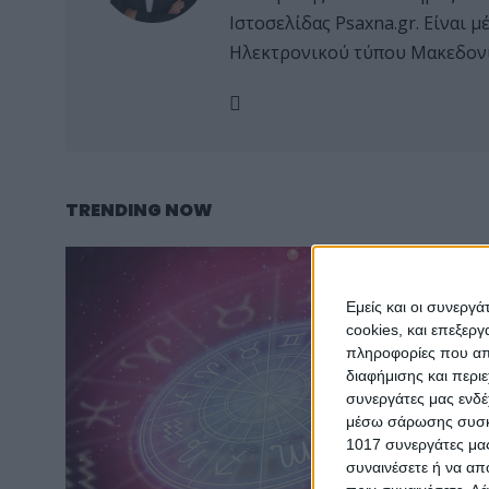
Ιστοσελίδας Psaxna.gr. Είναι
Ηλεκτρονικού τύπου Μακεδονί
TRENDING NOW
Εμείς και οι συνεργ
cookies, και επεξε
πληροφορίες που απο
διαφήμισης και περι
συνεργάτες μας ενδέ
μέσω σάρωσης συσκευ
1017 συνεργάτες μας
συναινέσετε ή να απ