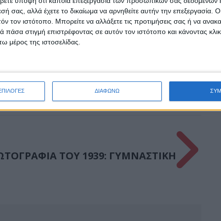
βετε υπόψη ότι κάποια επεξεργασία των προσωπικών σας δεδομένων ε
εσή σας, αλλά έχετε το δικαίωμα να αρνηθείτε αυτήν την επεξεργασία. 
τόν τον ιστότοπο. Μπορείτε να αλλάξετε τις προτιμήσεις σας ή να ανακα
Ξεκινούν εργασίες ολοκλήρωσης
 πάσα στιγμή επιστρέφοντας σε αυτόν τον ιστότοπο και κάνοντας κλι
του νέου κλειστού γυμναστηρίου
ω μέρος της ιστοσελίδας.
Ψαχνών και κατασκευής
βοηθητικού γηπέδου ποδοσφαίρου
Psaxna.gr
6 ΑΥΓΟΎΣΤΟΥ 2026
ΕΠΙΛΟΓΕΣ
ΔΙΑΦΩΝΩ
ΣΥ
ΤΟΓΡΑΦΙΑ ΤΟΥ 1939: ΓΥΜΝΑΣΤΙΚΗ