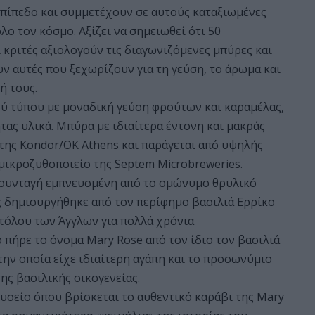
πίπεδο και συμμετέχουν σε αυτούς καταξιωμένες
όλο τον κόσμο. Αξίζει να σημειωθεί ότι 50
 κριτές αξιολογούν τις διαγωνιζόμενες μπύρες και
ν αυτές που ξεχωρίζουν για τη γεύση, το άρωμα και
ή τους.
κού τύπου με μοναδική γεύση φρούτων και καραμέλας,
ας υλικά. Μπύρα με ιδιαίτερα έντονη και μακράς
o της Kondor/OK Athens και παράγεται από υψηλής
μικροζυθοποιείο της Septem Microbreweries.
ή συνταγή εμπνευσμένη από το ομώνυμο θρυλικό
ος δημιουργήθηκε από τον περίφημο βασιλιά Ερρίκο
στόλου των Άγγλων για πολλά χρόνια
 πήρε το όνομα Mary Rose από τον ίδιο τον βασιλιά
ην οποία είχε ιδιαίτερη αγάπη και το προσωνύμιο
ης βασιλικής οικογενείας.
ουσείο όπου βρίσκεται το αυθεντικό καράβι της Mary