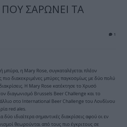
 ΠΟΥ ΣΑΡΩΝΕΙ ΤΑ
1
3
ή μπύρα, η Mary Rose, συγκαταλέγεται πλέον
ς πιο διακεκριμένες μπύρες παγκοσμίως με δύο πολύ
διακρίσεις. Η Mary Rose κατέκτησε το Χρυσό
ον διαγωνισμό Brussels Beer Challenge και το
λλιο στο International Beer Challenge του Λονδίνου
ία red ales.
ια δύο ιδιαίτερα σημαντικές διακρίσεις αφού οι εν
ισμοί θεωρούνται από τους πιο έγκριτους σε