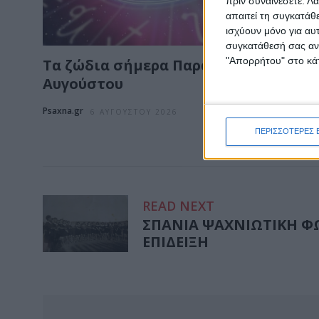
πριν συναινέσετε.
Λά
απαιτεί τη συγκατάθ
ισχύουν μόνο για αυ
συγκατάθεσή σας ανά
"Απορρήτου" στο κάτ
Τα ζώδια σήμερα Παρασκευή 7
Αυγούστου
Psaxna.gr
6 ΑΥΓΟΎΣΤΟΥ 2026
ΠΕΡΙΣΣΟΤΕΡΕΣ 
READ NEXT
ΣΠΑΝΙΑ ΨΑΧΝΙΩΤΙΚΗ ΦΩ
ΕΠΙΔΕΙΞΗ