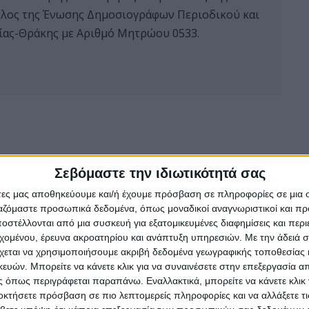
 μέλος της Ένωσης Δημοσιογράφων Περιοδικού και
ας-Θράκης με Αριθμό Μητρώου 0533.
Σεβόμαστε την ιδιωτικότητά σας
άτες μας αποθηκεύουμε και/ή έχουμε πρόσβαση σε πληροφορίες σε μια
ργαζόμαστε προσωπικά δεδομένα, όπως μοναδικοί αναγνωριστικοί και 
στέλλονται από μια συσκευή για εξατομικευμένες διαφημίσεις και περ
εχομένου, έρευνα ακροατηρίου και ανάπτυξη υπηρεσιών.
Με την άδειά σα
χεται να χρησιμοποιήσουμε ακριβή δεδομένα γεωγραφικής τοποθεσίας 
ών. Μπορείτε να κάνετε κλικ για να συναινέσετε στην επεξεργασία απ
 όπως περιγράφεται παραπάνω. Εναλλακτικά, μπορείτε να κάνετε κλικ γ
οκτήσετε πρόσβαση σε πιο λεπτομερείς πληροφορίες και να αλλάξετε τι