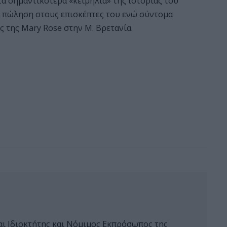
τα σημαντικότερα «κειμήλια» της ιστορίας του
ος πώληση στους επισκέπτες του ενώ σύντομα
ς της Mary Rose στην Μ. Βρετανία.
αι Ιδιοκτήτης και Νόμιμος Εκπρόσωπος της