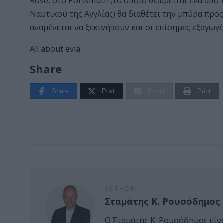
Rose, στο Portsmuth (το οποίο θεωρείται ένα από 
Ναυτικού της Αγγλίας) θα διαθέτει την μπύρα πρ
αναμένεται να ξεκινήσουν και οι επίσημες εξαγωγέ
All about evia
Share
Share
Post
Email
Print
AUTHOR
Σταμάτης Κ. Ρουσόδημος
Ο Σταμάτης Κ. Ρουσόδημος είν