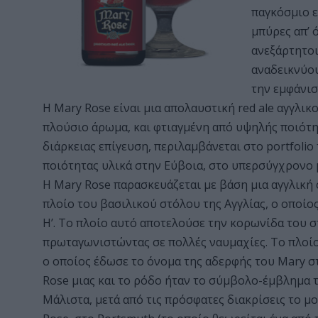
παγκόσμιο ε
μπύρες απ’ 
ανεξάρτητοι
αναδεικνύου
την εμφάνισ
Η Mary Rose είναι μια απολαυστική red ale αγγλι
πλούσιο άρωμα, και φτιαγμένη από υψηλής ποιότητ
διάρκειας επίγευση, περιλαμβάνεται στο portfoli
ποιότητας υλικά στην Εύβοια, στο υπερσύγχρονο 
Η Mary Rose παρασκευάζεται με βάση μια αγγλικ
πλοίο του βασιλικού στόλου της Αγγλίας, ο οποί
Η’. Το πλοίο αυτό αποτελούσε την κορωνίδα του 
πρωταγωνιστώντας σε πολλές ναυμαχίες. Το πλοίο
ο οποίος έδωσε το όνομα της αδερφής του Mary στ
Rose μιας και το ρόδο ήταν το σύμβολο-έμβλημα τ
Μάλιστα, μετά από τις πρόσφατες διακρίσεις το μ