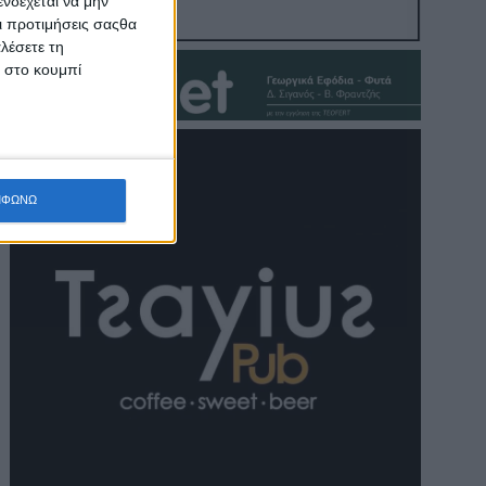
νδέχεται να μην
Οι προτιμήσεις σαςθα
λέσετε τη
κ στο κουμπί
ΜΦΩΝΩ