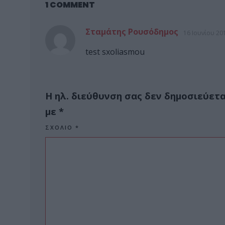
1 COMMENT
Σταμάτης Ρουσόδημος
16 Ιουνίου 201
test sxoliasmou
Η ηλ. διεύθυνση σας δεν δημοσιεύετα
με
*
ΣΧΌΛΙΟ
*