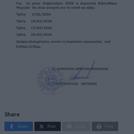
Share
Share
Post
Email
Print