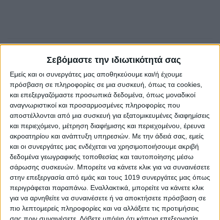
Σεβόμαστε την ιδιωτικότητά σας
Εμείς και οι συνεργάτες μας αποθηκεύουμε και/ή έχουμε
πρόσβαση σε πληροφορίες σε μια συσκευή, όπως τα cookies,
και επεξεργαζόμαστε προσωπικά δεδομένα, όπως μοναδικοί
αναγνωριστικοί και προσαρμοσμένες πληροφορίες που
αποστέλλονται από μια συσκευή για εξατομικευμένες διαφημίσεις
και περιεχόμενο, μέτρηση διαφήμισης και περιεχομένου, έρευνα
ακροατηρίου και ανάπτυξη υπηρεσιών.
Με την άδειά σας, εμείς
AUTHOR
και οι συνεργάτες μας ενδέχεται να χρησιμοποιήσουμε ακριβή
Psaxna.gr
δεδομένα γεωγραφικής τοποθεσίας και ταυτοποίησης μέσω
σάρωσης συσκευών. Μπορείτε να κάνετε κλικ για να συναινέσετε
στην επεξεργασία από εμάς και τους 1019 συνεργάτες μας όπως
περιγράφεται παραπάνω. Εναλλακτικά, μπορείτε να κάνετε κλικ
για να αρνηθείτε να συναινέσετε ή να αποκτήσετε πρόσβαση σε
TRENDING NOW
πιο λεπτομερείς πληροφορίες και να αλλάξετε τις προτιμήσεις
σας πριν συναινέσετε.
Λάβετε υπόψη ότι κάποια επεξεργασία