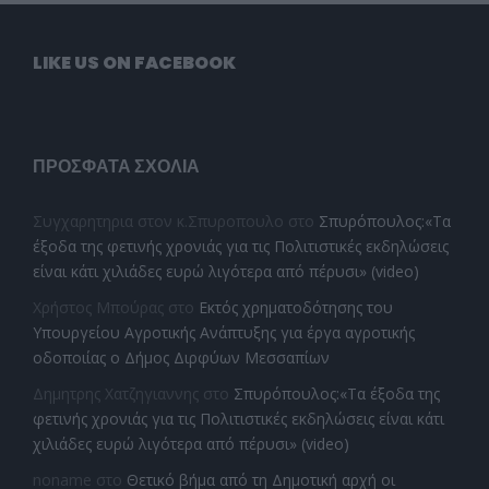
LIKE US ON FACEBOOK
ΠΡΌΣΦΑΤΑ ΣΧΌΛΙΑ
Συγχαρητηρια στον κ.Σπυροπουλο
στο
Σπυρόπουλος:«Τα
έξοδα της φετινής χρονιάς για τις Πολιτιστικές εκδηλώσεις
είναι κάτι χιλιάδες ευρώ λιγότερα από πέρυσι» (video)
Χρήστος Μπούρας
στο
Εκτός χρηματοδότησης του
Υπουργείου Αγροτικής Ανάπτυξης για έργα αγροτικής
οδοποιίας ο Δήμος Διρφύων Μεσσαπίων
Δημητρης Χατζηγιαννης
στο
Σπυρόπουλος:«Τα έξοδα της
φετινής χρονιάς για τις Πολιτιστικές εκδηλώσεις είναι κάτι
χιλιάδες ευρώ λιγότερα από πέρυσι» (video)
noname
στο
Θετικό βήμα από τη Δημοτική αρχή οι