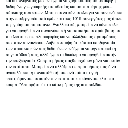
και οι συνεργάτες μας ενδέχεται να χρησιμοποιήσουμε ακριβή
Η στήριξη της οικογένειας και η ουσιαστική
δεδομένα γεωγραφικής τοποθεσίας και ταυτοποίησης μέσω
ενίσχυση των νέων γονιών αποτελεί
σάρωσης συσκευών. Μπορείτε να κάνετε κλικ για να συναινέσετε
στην επεξεργασία από εμάς και τους 1019 συνεργάτες μας όπως
βασική προτεραιότητα. Η κα Καζάνη, με
περιγράφεται παραπάνω. Εναλλακτικά, μπορείτε να κάνετε κλικ
συνέπεια και σταθερότητα, συνεχίζει να
για να αρνηθείτε να συναινέσετε ή να αποκτήσετε πρόσβαση σε
διεκδικεί λύσεις και να ασκεί πίεση στην
πιο λεπτομερείς πληροφορίες και να αλλάξετε τις προτιμήσεις
σας πριν συναινέσετε.
Λάβετε υπόψη ότι κάποια επεξεργασία
κυβέρνηση που επιλέγει την αδράνεια.
των προσωπικών σας δεδομένων ενδέχεται να μην απαιτεί τη
συγκατάθεσή σας, αλλά έχετε το δικαίωμα να αρνηθείτε αυτήν
την επεξεργασία. Οι προτιμήσεις σαςθα ισχύουν μόνο για αυτόν
τον ιστότοπο. Μπορείτε να αλλάξετε τις προτιμήσεις σας ή να
ανακαλέσετε τη συγκατάθεσή σας ανά πάσα στιγμή
επιστρέφοντας σε αυτόν τον ιστότοπο και κάνοντας κλικ στο
κουμπί "Απορρήτου" στο κάτω μέρος της ιστοσελίδας.