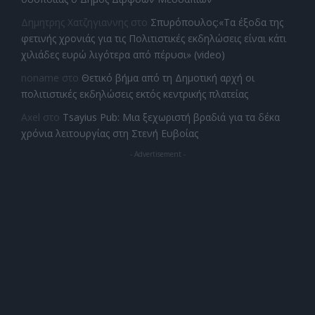
Δημητρης Χατζηγιαννης
στο
Σπυρόπουλος:«Τα έξοδα της
φετινής χρονιάς για τις Πολιτιστικές εκδηλώσεις είναι κάτι
χιλιάδες ευρώ λιγότερα από πέρυσι» (video)
noname
στο
Θετικό βήμα από τη Δημοτική αρχή οι
πολιτιστικές εκδηλώσεις εκτός κεντρικής πλατείας
Axel
στο
Tsayius Pub: Μια ξεχωριστή βραδιά για τα δέκα
χρόνια λειτουργίας στη Στενή Ευβοίας
- Advertisement -