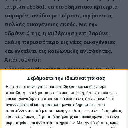
ιατρικά έξοδα), τα εισοδηματικά κριτήρια
παραμένουν ίδια με πέρυσι, αφήνοντας
πολλές οικογένειες εκτός. Με την
αδράνειά της, η κυβέρνηση επιβαρύνει
ακόμη περισσότερο τις νέες οικογένειες
και εντείνει τις κοινωνικές ανισότητες.
Απαιτούνται:
• Άμεση αναθεώρηση των εισοδηματικών
κριτηρίων ώστε να ανταποκρίνονται στις
Σεβόμαστε την ιδιωτικότητά σας
πραγματικές συνθήκες κόστους ζωής.
Εμείς και οι συνεργάτες μας αποθηκεύουμε και/ή έχουμε
πρόσβαση σε πληροφορίες σε μια συσκευή, όπως τα cookies,
• Αναπροσαρμογή των κριτηρίων και για
και επεξεργαζόμαστε προσωπικά δεδομένα, όπως μοναδικοί
τους δημόσιους βρεφονηπιακούς
αναγνωριστικοί και προσαρμοσμένες πληροφορίες που
αποστέλλονται από μια συσκευή για εξατομικευμένες διαφημίσεις
σταθμούς, ώστε να μην αποκλείονται
και περιεχόμενο, μέτρηση διαφήμισης και περιεχομένου, έρευνα
οικογένειες με πραγματικές ανάγκες.
ακροατηρίου και ανάπτυξη υπηρεσιών.
Με την άδειά σας, εμείς