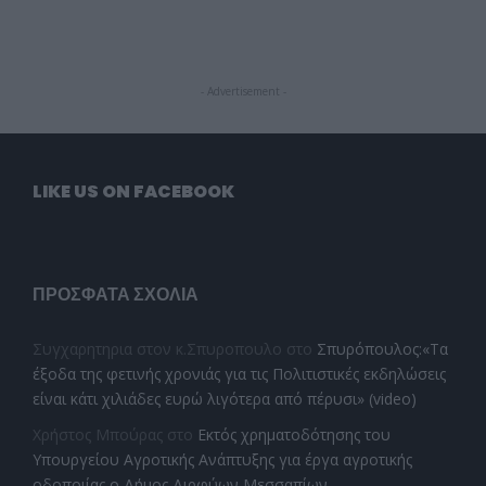
- Advertisement -
LIKE US ON FACEBOOK
ΠΡΌΣΦΑΤΑ ΣΧΌΛΙΑ
Συγχαρητηρια στον κ.Σπυροπουλο
στο
Σπυρόπουλος:«Τα
έξοδα της φετινής χρονιάς για τις Πολιτιστικές εκδηλώσεις
είναι κάτι χιλιάδες ευρώ λιγότερα από πέρυσι» (video)
Χρήστος Μπούρας
στο
Εκτός χρηματοδότησης του
Υπουργείου Αγροτικής Ανάπτυξης για έργα αγροτικής
οδοποιίας ο Δήμος Διρφύων Μεσσαπίων