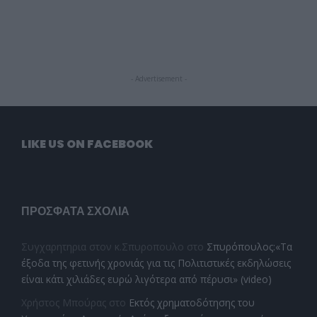
- Advertisement -
LIKE US ON FACEBOOK
ΠΡΌΣΦΑΤΑ ΣΧΌΛΙΑ
Συγχαρητηρια στον κ.Σπυροπουλο
στο
Σπυρόπουλος:«Τα
έξοδα της φετινής χρονιάς για τις Πολιτιστικές εκδηλώσεις
είναι κάτι χιλιάδες ευρώ λιγότερα από πέρυσι» (video)
Χρήστος Μπούρας
στο
Εκτός χρηματοδότησης του