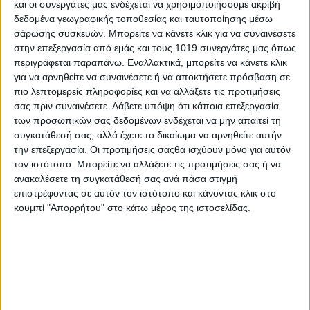
και οι συνεργάτες μας ενδέχεται να χρησιμοποιήσουμε ακριβή
ΣΥΜΒΟΥΛΟΥ ΕΙΝΑΙ ΨΕΥΔΗΣ
καί λειτουργεί προσχηματικά
δεδομένα γεωγραφικής τοποθεσίας και ταυτοποίησης μέσω
ώστε να καλύψει την απόφαση του κ. Αντώνη Σπυρόπουλου
σάρωσης συσκευών. Μπορείτε να κάνετε κλικ για να συναινέσετε
να μην ανανεώσει την συνεργασία μας . Τα αίτια αυτής της
στην επεξεργασία από εμάς και τους 1019 συνεργάτες μας όπως
απόφασης είναι αλλού. Μπορείτε να τα ψάξετε.
περιγράφεται παραπάνω. Εναλλακτικά, μπορείτε να κάνετε κλικ
για να αρνηθείτε να συναινέσετε ή να αποκτήσετε πρόσβαση σε
Παρακαλώ η επιστολή μου να δημοσιευθεί προς
πιο λεπτομερείς πληροφορίες και να αλλάξετε τις προτιμήσεις
αποκατάσταση της ΑΛΗΘΕΙΑΣ.
σας πριν συναινέσετε.
Λάβετε υπόψη ότι κάποια επεξεργασία
Με εκτίμηση,
των προσωπικών σας δεδομένων ενδέχεται να μην απαιτεί τη
συγκατάθεσή σας, αλλά έχετε το δικαίωμα να αρνηθείτε αυτήν
Μπαζώτης Απόστολος
την επεξεργασία. Οι προτιμήσεις σαςθα ισχύουν μόνο για αυτόν
Πολ. Μηχανικός Τ.Ε
τον ιστότοπο. Μπορείτε να αλλάξετε τις προτιμήσεις σας ή να
Msc: Διοίκηση & Διαχείριση Τεχνικών Έργων
ανακαλέσετε τη συγκατάθεσή σας ανά πάσα στιγμή
επιστρέφοντας σε αυτόν τον ιστότοπο και κάνοντας κλικ στο
Share
κουμπί "Απορρήτου" στο κάτω μέρος της ιστοσελίδας.
Share
Post
Email
Print