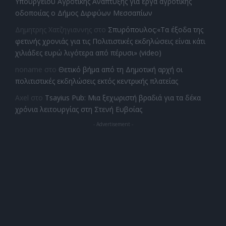
Υπουργείου Αγροτικής Ανάπτυξης για έργα αγροτικής
οδοποιίας ο Δήμος Διρφύων Μεσσαπίων
Δημητρης Χατζηγιαννης
στο
Σπυρόπουλος:«Τα έξοδα της
φετινής χρονιάς για τις Πολιτιστικές εκδηλώσεις είναι κάτι
χιλιάδες ευρώ λιγότερα από πέρυσι» (video)
noname
στο
Θετικό βήμα από τη Δημοτική αρχή οι
πολιτιστικές εκδηλώσεις εκτός κεντρικής πλατείας
Axel
στο
Tsayius Pub: Μια ξεχωριστή βραδιά για τα δέκα
χρόνια λειτουργίας στη Στενή Ευβοίας
- Advertisement -