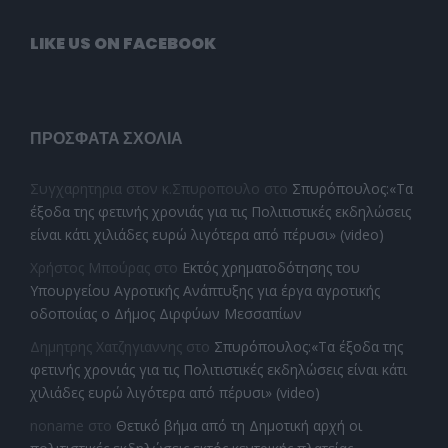
LIKE US ON FACEBOOK
ΠΡΌΣΦΑΤΑ ΣΧΌΛΙΑ
Συγχαρητηρια στον κ.Σπυροπουλο
στο
Σπυρόπουλος:«Τα
έξοδα της φετινής χρονιάς για τις Πολιτιστικές εκδηλώσεις
είναι κάτι χιλιάδες ευρώ λιγότερα από πέρυσι» (video)
Χρήστος Μπούρας
στο
Εκτός χρηματοδότησης του
Υπουργείου Αγροτικής Ανάπτυξης για έργα αγροτικής
οδοποιίας ο Δήμος Διρφύων Μεσσαπίων
Δημητρης Χατζηγιαννης
στο
Σπυρόπουλος:«Τα έξοδα της
φετινής χρονιάς για τις Πολιτιστικές εκδηλώσεις είναι κάτι
χιλιάδες ευρώ λιγότερα από πέρυσι» (video)
noname
στο
Θετικό βήμα από τη Δημοτική αρχή οι