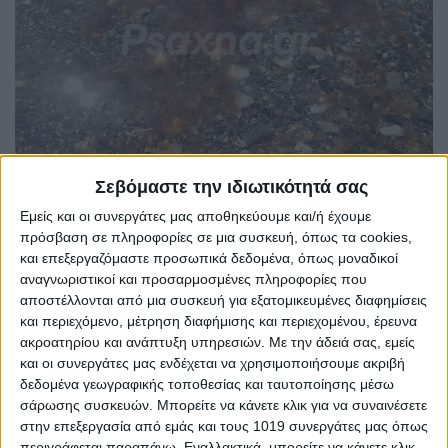
Σεβόμαστε την ιδιωτικότητά σας
Εμείς και οι συνεργάτες μας αποθηκεύουμε και/ή έχουμε
πρόσβαση σε πληροφορίες σε μια συσκευή, όπως τα cookies,
και επεξεργαζόμαστε προσωπικά δεδομένα, όπως μοναδικοί
αναγνωριστικοί και προσαρμοσμένες πληροφορίες που
αποστέλλονται από μια συσκευή για εξατομικευμένες διαφημίσεις
και περιεχόμενο, μέτρηση διαφήμισης και περιεχομένου, έρευνα
Share
ακροατηρίου και ανάπτυξη υπηρεσιών.
Με την άδειά σας, εμείς
και οι συνεργάτες μας ενδέχεται να χρησιμοποιήσουμε ακριβή
δεδομένα γεωγραφικής τοποθεσίας και ταυτοποίησης μέσω
Share
Post
Email
Print
σάρωσης συσκευών. Μπορείτε να κάνετε κλικ για να συναινέσετε
στην επεξεργασία από εμάς και τους 1019 συνεργάτες μας όπως
περιγράφεται παραπάνω. Εναλλακτικά, μπορείτε να κάνετε κλικ