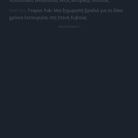
πολιτιστικές εκδηλώσεις εκτός κεντρικής πλατείας
Axel
στο
Tsayius Pub: Μια ξεχωριστή βραδιά για τα δέκα
χρόνια λειτουργίας στη Στενή Ευβοίας
- Advertisement -