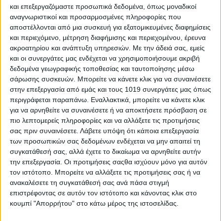
και επεξεργαζόμαστε προσωπικά δεδομένα, όπως μοναδικοί
δείχνουν και οι φωτογραφίες που ακολουθούν.
αναγνωριστικοί και προσαρμοσμένες πληροφορίες που
Εικόνες από τον χώρο του σχολείου που σε λίγες
αποστέλλονται από μια συσκευή για εξατομικευμένες διαφημίσεις
ημέρες θα υποδεχθεί παιδιά
και περιεχόμενο, μέτρηση διαφήμισης και περιεχομένου, έρευνα
ακροατηρίου και ανάπτυξη υπηρεσιών.
Με την άδειά σας, εμείς
και οι συνεργάτες μας ενδέχεται να χρησιμοποιήσουμε ακριβή
δεδομένα γεωγραφικής τοποθεσίας και ταυτοποίησης μέσω
σάρωσης συσκευών. Μπορείτε να κάνετε κλικ για να συναινέσετε
στην επεξεργασία από εμάς και τους 1019 συνεργάτες μας όπως
περιγράφεται παραπάνω. Εναλλακτικά, μπορείτε να κάνετε κλικ
για να αρνηθείτε να συναινέσετε ή να αποκτήσετε πρόσβαση σε
πιο λεπτομερείς πληροφορίες και να αλλάξετε τις προτιμήσεις
σας πριν συναινέσετε.
Λάβετε υπόψη ότι κάποια επεξεργασία
των προσωπικών σας δεδομένων ενδέχεται να μην απαιτεί τη
συγκατάθεσή σας, αλλά έχετε το δικαίωμα να αρνηθείτε αυτήν
την επεξεργασία. Οι προτιμήσεις σαςθα ισχύουν μόνο για αυτόν
τον ιστότοπο. Μπορείτε να αλλάξετε τις προτιμήσεις σας ή να
ανακαλέσετε τη συγκατάθεσή σας ανά πάσα στιγμή
επιστρέφοντας σε αυτόν τον ιστότοπο και κάνοντας κλικ στο
κουμπί "Απορρήτου" στο κάτω μέρος της ιστοσελίδας.