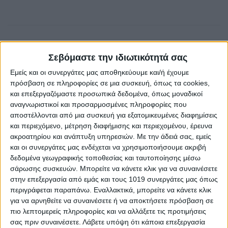
Σεβόμαστε την ιδιωτικότητά σας
Εμείς και οι συνεργάτες μας αποθηκεύουμε και/ή έχουμε
πρόσβαση σε πληροφορίες σε μια συσκευή, όπως τα cookies,
και επεξεργαζόμαστε προσωπικά δεδομένα, όπως μοναδικοί
αναγνωριστικοί και προσαρμοσμένες πληροφορίες που
αποστέλλονται από μια συσκευή για εξατομικευμένες διαφημίσεις
και περιεχόμενο, μέτρηση διαφήμισης και περιεχομένου, έρευνα
AUTHOR
ακροατηρίου και ανάπτυξη υπηρεσιών.
Με την άδειά σας, εμείς
Psaxna.gr
και οι συνεργάτες μας ενδέχεται να χρησιμοποιήσουμε ακριβή
δεδομένα γεωγραφικής τοποθεσίας και ταυτοποίησης μέσω
σάρωσης συσκευών. Μπορείτε να κάνετε κλικ για να συναινέσετε
στην επεξεργασία από εμάς και τους 1019 συνεργάτες μας όπως
περιγράφεται παραπάνω. Εναλλακτικά, μπορείτε να κάνετε κλικ
για να αρνηθείτε να συναινέσετε ή να αποκτήσετε πρόσβαση σε
TRENDING NOW
πιο λεπτομερείς πληροφορίες και να αλλάξετε τις προτιμήσεις
σας πριν συναινέσετε.
Λάβετε υπόψη ότι κάποια επεξεργασία