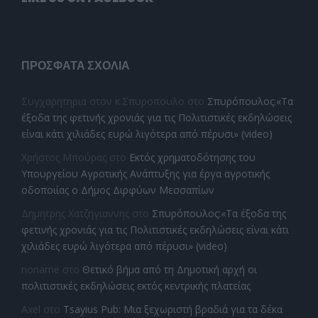
ΠΡΌΣΦΑΤΑ ΣΧΌΛΙΑ
Συγχαρητηρια στον κ.Σπυροπουλο
στο
Σπυρόπουλος:«Τα
έξοδα της φετινής χρονιάς για τις Πολιτιστικές εκδηλώσεις
είναι κάτι χιλιάδες ευρώ λιγότερα από πέρυσι» (video)
Χρήστος Μπούρας
στο
Εκτός χρηματοδότησης του
Υπουργείου Αγροτικής Ανάπτυξης για έργα αγροτικής
οδοποιίας ο Δήμος Διρφύων Μεσσαπίων
Δημητρης Χατζηγιαννης
στο
Σπυρόπουλος:«Τα έξοδα της
φετινής χρονιάς για τις Πολιτιστικές εκδηλώσεις είναι κάτι
χιλιάδες ευρώ λιγότερα από πέρυσι» (video)
noname
στο
Θετικό βήμα από τη Δημοτική αρχή οι
πολιτιστικές εκδηλώσεις εκτός κεντρικής πλατείας
Axel
στο
Tsayius Pub: Μια ξεχωριστή βραδιά για τα δέκα