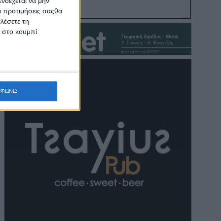
νδέχεται να μην
Οι προτιμήσεις σαςθα
λέσετε τη
κ στο κουμπί
ΜΦΩΝΩ