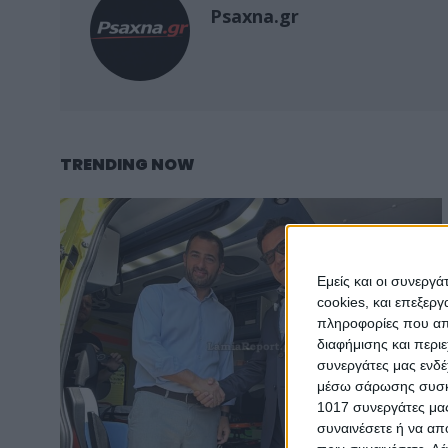
Psaxna.gr
TRENDING NOW
Εμείς και οι συνεργ
cookies, και επεξε
πληροφορίες που απο
διαφήμισης και περι
συνεργάτες μας ενδέ
μέσω σάρωσης συσκευ
1017 συνεργάτες μας
συναινέσετε ή να απ