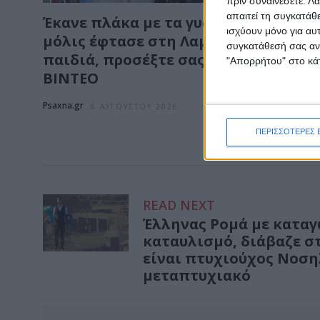
πριν συναινέσετε.
Λά
απαιτεί τη συγκατάθ
Έκανε πλάκα με τα γυαλιά ο Άδωνις
ισχύουν μόνο για αυ
μόλις έφτασε στη Λαμία: «Γεια σας
συγκατάθεσή σας ανά
παιδιά, προσέξτε σας γράφω» -
"Απορρήτου" στο κάτ
ΒΙΝΤΕΟ
Psaxna.gr
6 ΑΥΓΟΎΣΤΟΥ 2026
ΠΕΡΙΣΣΟΤΕΡΕΣ 
READ NEXT
Έλληνας Ρομά με καταγ
καταυλισμό, διάβαζε σ
είναι πτυχιούχος Νοσηλ
μεταπτυχιακό