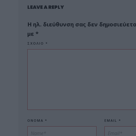
LEAVE A REPLY
Η ηλ. διεύθυνση σας δεν δημοσιεύετα
με
*
ΣΧΌΛΙΟ
*
ΌΝΟΜΑ
*
EMAIL
*