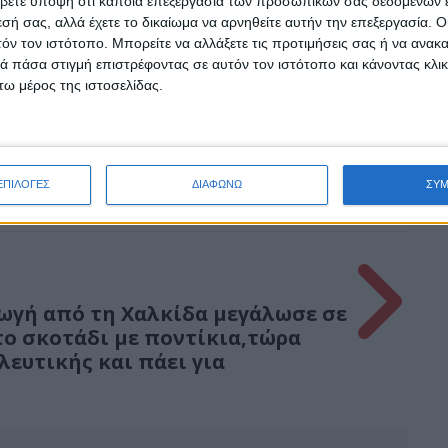
βετε υπόψη ότι κάποια επεξεργασία των προσωπικών σας δεδομένων ε
εσή σας, αλλά έχετε το δικαίωμα να αρνηθείτε αυτήν την επεξεργασία. 
Google: Νέος ρόλος για τον Ντέμη
τόν τον ιστότοπο. Μπορείτε να αλλάξετε τις προτιμήσεις σας ή να ανακα
Χασάμπη στην κούρσα της
 πάσα στιγμή επιστρέφοντας σε αυτόν τον ιστότοπο και κάνοντας κλι
Τεχνητής Νοημοσύνης – Ποιος είναι
ω μέρος της ιστοσελίδας.
ο νομπελίστας επιστήμονας που
οραματίζεται την AGI
Psaxna.gr
6 ΑΥΓΟΎΣΤΟΥ 2026
ΕΠΙΛΟΓΕΣ
ΔΙΑΦΩΝΩ
ΣΥ
ωγή από τη Χαλκίδα μεγάλωσε σε
το σκοτάδι με ποντίκια,τώρα
ευτικής και πάει για