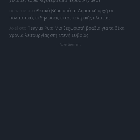
χιλιάδες ευρώ λιγότερα από πέρυσι» (video)
noname
στο
Θετικό βήμα από τη Δημοτική αρχή οι
πολιτιστικές εκδηλώσεις εκτός κεντρικής πλατείας
Axel
στο
Tsayius Pub: Μια ξεχωριστή βραδιά για τα δέκα
χρόνια λειτουργίας στη Στενή Ευβοίας
- Advertisement -