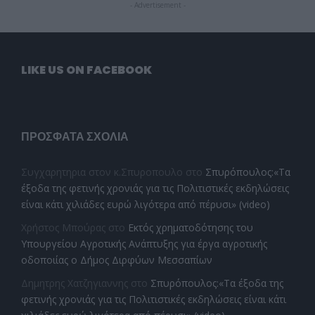
- Advertisement -
LIKE US ON FACEBOOK
ΠΡΌΣΦΑΤΑ ΣΧΌΛΙΑ
Συγχαρητηρια στον κ.Σπυροπουλο
στο
Σπυρόπουλος:«Τα
έξοδα της φετινής χρονιάς για τις Πολιτιστικές εκδηλώσεις
είναι κάτι χιλιάδες ευρώ λιγότερα από πέρυσι» (video)
Χρήστος Μπούρας
στο
Εκτός χρηματοδότησης του
Υπουργείου Αγροτικής Ανάπτυξης για έργα αγροτικής
οδοποιίας ο Δήμος Διρφύων Μεσσαπίων
Δημητρης Χατζηγιαννης
στο
Σπυρόπουλος:«Τα έξοδα της
φετινής χρονιάς για τις Πολιτιστικές εκδηλώσεις είναι κάτι