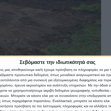
Σεβόμαστε την ιδιωτικότητά σας
άτες μας αποθηκεύουμε και/ή έχουμε πρόσβαση σε πληροφορίες σε μια
ργαζόμαστε προσωπικά δεδομένα, όπως μοναδικοί αναγνωριστικοί και 
στέλλονται από μια συσκευή για εξατομικευμένες διαφημίσεις και περ
εχομένου, έρευνα ακροατηρίου και ανάπτυξη υπηρεσιών.
Με την άδειά σα
χεται να χρησιμοποιήσουμε ακριβή δεδομένα γεωγραφικής τοποθεσίας 
ών. Μπορείτε να κάνετε κλικ για να συναινέσετε στην επεξεργασία απ
 όπως περιγράφεται παραπάνω. Εναλλακτικά, μπορείτε να κάνετε κλικ γ
οκτήσετε πρόσβαση σε πιο λεπτομερείς πληροφορίες και να αλλάξετε τι