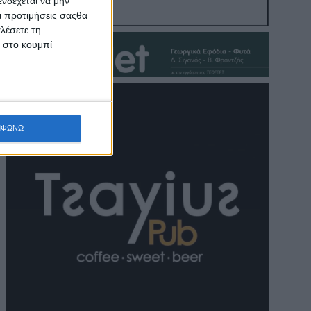
νδέχεται να μην
Οι προτιμήσεις σαςθα
λέσετε τη
κ στο κουμπί
ΜΦΩΝΩ