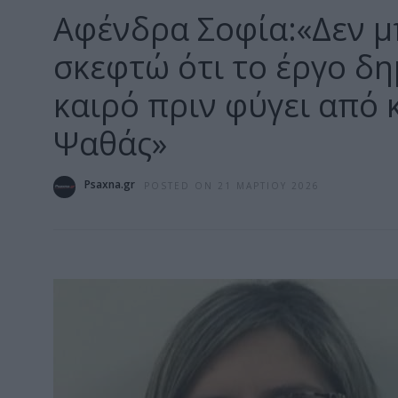
Αφένδρα Σοφία:«Δεν 
σκεφτώ ότι το έργο δ
καιρό πριν φύγει από 
Ψαθάς»
Psaxna.gr
POSTED ON 21 ΜΑΡΤΊΟΥ 2026