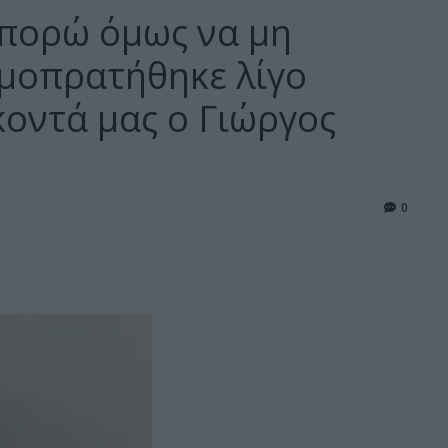
μπορώ όμως να μη
ημοπρατήθηκε λίγο
κοντά μας ο Γιώργος
0