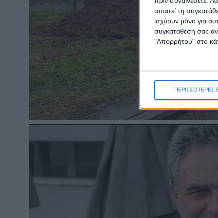
πριν συναινέσετε.
Λά
απαιτεί τη συγκατάθ
ισχύουν μόνο για αυ
συγκατάθεσή σας ανά
"Απορρήτου" στο κάτ
ΠΕΡΙΣΣΟΤΕΡΕΣ 