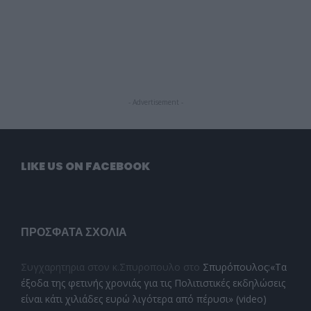
- Advertisement -
LIKE US ON FACEBOOK
ΠΡΌΣΦΑΤΑ ΣΧΌΛΙΑ
Συγχαρητηρια στον κ.Σπυροπουλο
στο
Σπυρόπουλος:«Τα
έξοδα της φετινής χρονιάς για τις Πολιτιστικές εκδηλώσεις
είναι κάτι χιλιάδες ευρώ λιγότερα από πέρυσι» (video)