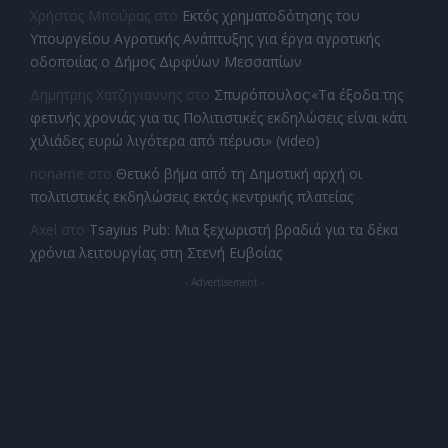
Χρήστος Μπούρας
στο
Εκτός χρηματοδότησης του
Υπουργείου Αγροτικής Ανάπτυξης για έργα αγροτικής
οδοποιίας ο Δήμος Διρφύων Μεσσαπίων
Δημητρης Χατζηγιαννης
στο
Σπυρόπουλος:«Τα έξοδα της
φετινής χρονιάς για τις Πολιτιστικές εκδηλώσεις είναι κάτι
χιλιάδες ευρώ λιγότερα από πέρυσι» (video)
noname
στο
Θετικό βήμα από τη Δημοτική αρχή οι
πολιτιστικές εκδηλώσεις εκτός κεντρικής πλατείας
Axel
στο
Tsayius Pub: Μια ξεχωριστή βραδιά για τα δέκα
χρόνια λειτουργίας στη Στενή Ευβοίας
- Advertisement -