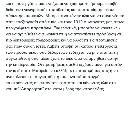
και οι συνεργάτες μας ενδέχεται να χρησιμοποιήσουμε ακριβή
Νηλέας Νεοχωρίου–Κύμη 1-0
ΤΕΛΙΚΟ
δεδομένα γεωγραφικής τοποθεσίας και ταυτοποίησης μέσω
σάρωσης συσκευών. Μπορείτε να κάνετε κλικ για να συναινέσετε
5.20 μ.μ.
στην επεξεργασία από εμάς και τους 1019 συνεργάτες μας όπως
περιγράφεται παραπάνω. Εναλλακτικά, μπορείτε να κάνετε κλικ
Μαρμάρι–Κριεζά 2-1
ΤΕΛΙΚΟ
για να αρνηθείτε να συναινέσετε ή να αποκτήσετε πρόσβαση σε
πιο λεπτομερείς πληροφορίες και να αλλάξετε τις προτιμήσεις
σας πριν συναινέσετε.
Λάβετε υπόψη ότι κάποια επεξεργασία
των προσωπικών σας δεδομένων ενδέχεται να μην απαιτεί τη
συγκατάθεσή σας, αλλά έχετε το δικαίωμα να αρνηθείτε αυτήν
την επεξεργασία. Οι προτιμήσεις σαςθα ισχύουν μόνο για αυτόν
τον ιστότοπο. Μπορείτε να αλλάξετε τις προτιμήσεις σας ή να
ανακαλέσετε τη συγκατάθεσή σας ανά πάσα στιγμή
επιστρέφοντας σε αυτόν τον ιστότοπο και κάνοντας κλικ στο
κουμπί "Απορρήτου" στο κάτω μέρος της ιστοσελίδας.
Aποτελέσματα eviasports