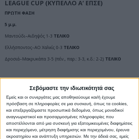
LEAGUE CUP (ΚΥΠΕΛΛΟ Α’ ΕΠΣΕ)
ΠΡΩΤΗ ΦΑΣΗ
5 μ.μ.
Μαντούδι–Αιδηψός 1-3
ΤΕΛΙΚΟ
Ελλήσποντος–ΑΟ Χαλκίς 0-3
ΤΕΛΙΚΟ
Δροσιά–Μακρυκάπα 3-5 (πέν., παρ.: 3-3, κ.δ.: 2-2)
ΤΕΛΙΚΟ
ΚΥΠΕΛΛΟ ΕΠΣΕ
Σεβόμαστε την ιδιωτικότητά σας
ΠΡΩΤΗ ΦΑΣΗ
Εμείς και οι συνεργάτες μας αποθηκεύουμε και/ή έχουμε
5 μ.μ.
πρόσβαση σε πληροφορίες σε μια συσκευή, όπως τα cookies,
και επεξεργαζόμαστε προσωπικά δεδομένα, όπως μοναδικοί
ΑΕΚ Νέου Πύργου–Κήρινθος 4-1
ΤΕΛΙΚΟ
αναγνωριστικοί και προσαρμοσμένες πληροφορίες που
αποστέλλονται από μια συσκευή για εξατομικευμένες διαφημίσεις
Λούτσα–Ερμήλιος
ΑΝΑΒΛΗΘΗΚΕ
και περιεχόμενο, μέτρηση διαφήμισης και περιεχομένου, έρευνα
Άγιοι Ανάργυροι–Αφράτι 0-3 α.α.
ακροατηρίου και ανάπτυξη υπηρεσιών.
Με την άδειά σας, εμείς