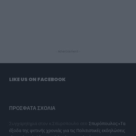
- Advertisement -
LIKE US ON FACEBOOK
ΠΡΌΣΦΑΤΑ ΣΧΌΛΙΑ
Συγχαρητηρια στον κ.Σπυροπουλο
στο
Σπυρόπουλος:«Τα
έξοδα της φετινής χρονιάς για τις Πολιτιστικές εκδηλώσεις