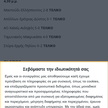
4.30 μ.μ.
Μαντούδι-Ελλήσποντος 2-8
ΤΕΛΙΚΟ
Απόλλων Ερέτριας-Δύστος 0-1
ΤΕΛΙΚΟ
ΑΟ Χαλκίς-Αιδηψός 5-0
ΤΕΛΙΚΟ
Ταμυναϊκός-Μακρυκάπα 4-0
ΤΕΛΙΚΟ
Στύρα-Ερμής Πηλίου 0-2
ΤΕΛΙΚΟ
Β’ ΕΠΣΕ
Σεβόμαστε την ιδιωτικότητά σας
ΝΟΤΙΟΣ ΟΜΙΛΟΣ
Εμείς και οι συνεργάτες μας αποθηκεύουμε και/ή έχουμε
4.30 μ.μ.
πρόσβαση σε πληροφορίες σε μια συσκευή, όπως τα cookies,
και επεξεργαζόμαστε προσωπικά δεδομένα, όπως μοναδικοί
Απόλλων Παραλίας-Κήρινθος 2-2
ΤΕΛΙΚΟ
αναγνωριστικοί και προσαρμοσμένες πληροφορίες που
Ιστιαία-Ακράτητος Κεχριών 0-0
ΤΕΛΙΚΟ
αποστέλλονται από μια συσκευή για εξατομικευμένες διαφημίσεις
και περιεχόμενο, μέτρηση διαφήμισης και περιεχομένου, έρευνα
Ολυμπιακός Λίμνης-Μεσσοποταμία 2-0
ΤΕΛΙΚΟ
ακροατηρίου και ανάπτυξη υπηρεσιών.
Με την άδειά σας, εμείς