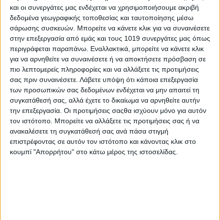
και οι συνεργάτες μας ενδέχεται να χρησιμοποιήσουμε ακριβή
ΒΟΡΕΙΟΣ ΟΜΙΛΟΣ
δεδομένα γεωγραφικής τοποθεσίας και ταυτοποίησης μέσω
σάρωσης συσκευών. Μπορείτε να κάνετε κλικ για να συναινέσετε
4.30 μ.μ.
στην επεξεργασία από εμάς και τους 1019 συνεργάτες μας όπως
Μιαούλης Φύλλων-Άγιος Λουκάς 4-1
ΤΕΛΙΚΟ
περιγράφεται παραπάνω. Εναλλακτικά, μπορείτε να κάνετε κλικ
για να αρνηθείτε να συναινέσετε ή να αποκτήσετε πρόσβαση σε
Όλυμπος Γυμνού-Μαρμάρι 2-0
ΤΕΛΙΚΟ
πιο λεπτομερείς πληροφορίες και να αλλάξετε τις προτιμήσεις
σας πριν συναινέσετε.
Λάβετε υπόψη ότι κάποια επεξεργασία
Νηλέας Νεοχωρίου-Αφράτι 0-1
των προσωπικών σας δεδομένων ενδέχεται να μην απαιτεί τη
συγκατάθεσή σας, αλλά έχετε το δικαίωμα να αρνηθείτε αυτήν
Ερμήλιος-Κύμη 2-1
ΤΕΛΙΚΟ
την επεξεργασία. Οι προτιμήσεις σαςθα ισχύουν μόνο για αυτόν
τον ιστότοπο. Μπορείτε να αλλάξετε τις προτιμήσεις σας ή να
5 μ.μ.
ανακαλέσετε τη συγκατάθεσή σας ανά πάσα στιγμή
Ληλάντιο-Σκύρος 0-0
επιστρέφοντας σε αυτόν τον ιστότοπο και κάνοντας κλικ στο
κουμπί "Απορρήτου" στο κάτω μέρος της ιστοσελίδας.