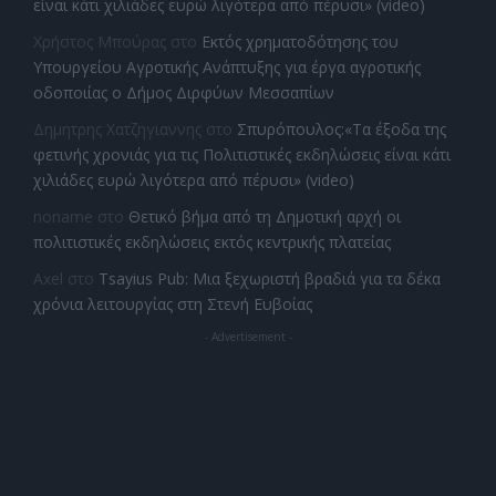
είναι κάτι χιλιάδες ευρώ λιγότερα από πέρυσι» (video)
Χρήστος Μπούρας
στο
Εκτός χρηματοδότησης του
Υπουργείου Αγροτικής Ανάπτυξης για έργα αγροτικής
οδοποιίας ο Δήμος Διρφύων Μεσσαπίων
Δημητρης Χατζηγιαννης
στο
Σπυρόπουλος:«Τα έξοδα της
φετινής χρονιάς για τις Πολιτιστικές εκδηλώσεις είναι κάτι
χιλιάδες ευρώ λιγότερα από πέρυσι» (video)
noname
στο
Θετικό βήμα από τη Δημοτική αρχή οι
πολιτιστικές εκδηλώσεις εκτός κεντρικής πλατείας
Axel
στο
Tsayius Pub: Μια ξεχωριστή βραδιά για τα δέκα
χρόνια λειτουργίας στη Στενή Ευβοίας
- Advertisement -