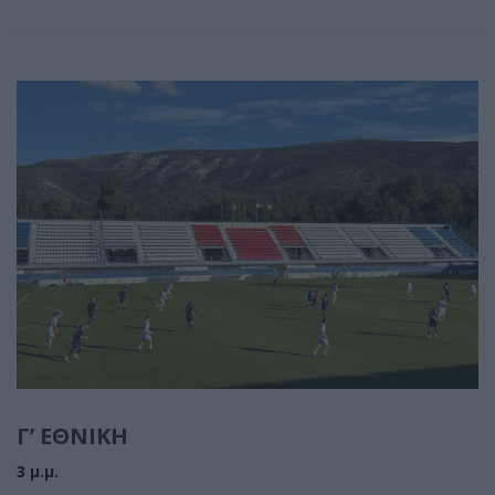
Γ’ ΕΘΝΙΚΗ
3 μ.μ.