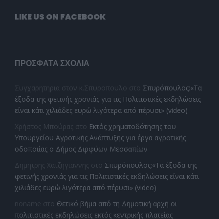
LIKE US ON FACEBOOK
ΠΡΌΣΦΑΤΑ ΣΧΌΛΙΑ
Συγχαρητηρια στον κ.Σπυροπουλο
στο
Σπυρόπουλος:«Τα
έξοδα της φετινής χρονιάς για τις Πολιτιστικές εκδηλώσεις
είναι κάτι χιλιάδες ευρώ λιγότερα από πέρυσι» (video)
Χρήστος Μπούρας
στο
Εκτός χρηματοδότησης του
Υπουργείου Αγροτικής Ανάπτυξης για έργα αγροτικής
οδοποιίας ο Δήμος Διρφύων Μεσσαπίων
Δημητρης Χατζηγιαννης
στο
Σπυρόπουλος:«Τα έξοδα της
φετινής χρονιάς για τις Πολιτιστικές εκδηλώσεις είναι κάτι
χιλιάδες ευρώ λιγότερα από πέρυσι» (video)
noname
στο
Θετικό βήμα από τη Δημοτική αρχή οι
πολιτιστικές εκδηλώσεις εκτός κεντρικής πλατείας