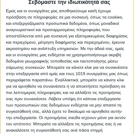
Σεβόμαστε την ιδιωτικότητά σας
3 μ.μ.
Εμείς και οι συνεργάτες μας αποθηκεύουμε και/ή έχουμε
Νηλέας Νεοχωρίου–Ερμήλιος 3-3
ΤΕΛΙΚΟ
πρόσβαση σε πληροφορίες σε μια συσκευή, όπως τα cookies,
και επεξεργαζόμαστε προσωπικά δεδομένα, όπως μοναδικοί
Κριεζά–Ληλάντιο 3-5
ΤΕΛΙΚΟ
αναγνωριστικοί και προσαρμοσμένες πληροφορίες που
αποστέλλονται από μια συσκευή για εξατομικευμένες διαφημίσεις
Μιαούλης Φύλλων–Μαρμάρι 5-0
ΤΕΛΙΚΟ
και περιεχόμενο, μέτρηση διαφήμισης και περιεχομένου, έρευνα
ακροατηρίου και ανάπτυξη υπηρεσιών.
Με την άδειά σας, εμείς
και οι συνεργάτες μας ενδέχεται να χρησιμοποιήσουμε ακριβή
Γ’ ΕΠΣΕ
δεδομένα γεωγραφικής τοποθεσίας και ταυτοποίησης μέσω
ΠΡΩΤΟΣ ΟΜΙΛΟΣ
σάρωσης συσκευών. Μπορείτε να κάνετε κλικ για να συναινέσετε
στην επεξεργασία από εμάς και τους 1019 συνεργάτες μας όπως
11 π.μ.
περιγράφεται παραπάνω. Εναλλακτικά, μπορείτε να κάνετε κλικ
για να αρνηθείτε να συναινέσετε ή να αποκτήσετε πρόσβαση σε
Αγδίνες–Άρης Αγίας Άννας 0-4
ΤΕΛΙΚΟ
πιο λεπτομερείς πληροφορίες και να αλλάξετε τις προτιμήσεις
σας πριν συναινέσετε.
Λάβετε υπόψη ότι κάποια επεξεργασία
ΑΕΚ Νέου Πύργου–Ταξιάρχης 4-1
ΤΕΛΙΚΟ
των προσωπικών σας δεδομένων ενδέχεται να μην απαιτεί τη
ΠΑΟ Λιχάς–Αρτεμησιακός 3-0 α.α.
συγκατάθεσή σας, αλλά έχετε το δικαίωμα να αρνηθείτε αυτήν
την επεξεργασία. Οι προτιμήσεις σαςθα ισχύουν μόνο για αυτόν
11.15 π.μ.
τον ιστότοπο. Μπορείτε να αλλάξετε τις προτιμήσεις σας ή να
ανακαλέσετε τη συγκατάθεσή σας ανά πάσα στιγμή
Ωρεοί–ΟΠΑ Αιδηψού 5-2
ΤΕΛΙΚΟ