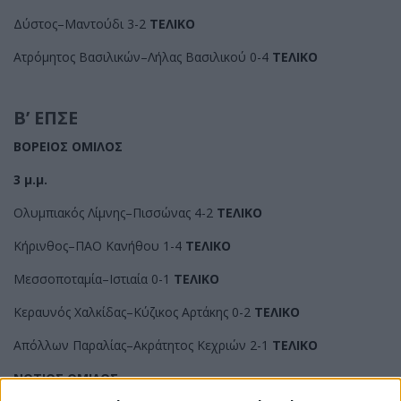
Δύστος–Μαντούδι 3-2
ΤΕΛΙΚΟ
Ατρόμητος Βασιλικών–Λήλας Βασιλικού 0-4
ΤΕΛΙΚΟ
Β’ ΕΠΣΕ
ΒΟΡΕΙΟΣ ΟΜΙΛΟΣ
3 μ.μ.
Ολυμπιακός Λίμνης–Πισσώνας 4-2
ΤΕΛΙΚΟ
Κήρινθος–ΠΑΟ Κανήθου 1-4
ΤΕΛΙΚΟ
Μεσσοποταμία–Ιστιαία 0-1
ΤΕΛΙΚΟ
Κεραυνός Χαλκίδας–Κύζικος Αρτάκης 0-2
ΤΕΛΙΚΟ
Απόλλων Παραλίας–Ακράτητος Κεχριών 2-1
ΤΕΛΙΚΟ
ΝΟΤΙΟΣ ΟΜΙΛΟΣ