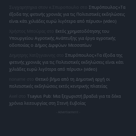
Συγχαρητηρια στον κ.Σπυροπουλο
στο
Σπυρόπουλος:«Τα
έξοδα της φετινής χρονιάς για τις Πολιτιστικές εκδηλώσεις
είναι κάτι χιλιάδες ευρώ λιγότερα από πέρυσι» (video)
Χρήστος Μπούρας
στο
Εκτός χρηματοδότησης του
Υπουργείου Αγροτικής Ανάπτυξης για έργα αγροτικής
οδοποιίας ο Δήμος Διρφύων Μεσσαπίων
Δημητρης Χατζηγιαννης
στο
Σπυρόπουλος:«Τα έξοδα της
φετινής χρονιάς για τις Πολιτιστικές εκδηλώσεις είναι κάτι
χιλιάδες ευρώ λιγότερα από πέρυσι» (video)
noname
στο
Θετικό βήμα από τη Δημοτική αρχή οι
πολιτιστικές εκδηλώσεις εκτός κεντρικής πλατείας
Axel
στο
Tsayius Pub: Μια ξεχωριστή βραδιά για τα δέκα
χρόνια λειτουργίας στη Στενή Ευβοίας
- Advertisement -