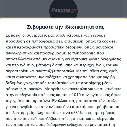
Σεβόμαστε την ιδιωτικότητά σας
AUTHOR
Εμείς και οι συνεργάτες μας αποθηκεύουμε και/ή έχουμε
Psaxna.gr
πρόσβαση σε πληροφορίες σε μια συσκευή, όπως τα cookies,
και επεξεργαζόμαστε προσωπικά δεδομένα, όπως μοναδικοί
αναγνωριστικοί και προσαρμοσμένες πληροφορίες που
αποστέλλονται από μια συσκευή για εξατομικευμένες διαφημίσεις
και περιεχόμενο, μέτρηση διαφήμισης και περιεχομένου, έρευνα
ακροατηρίου και ανάπτυξη υπηρεσιών.
Με την άδειά σας, εμείς
TRENDING NOW
και οι συνεργάτες μας ενδέχεται να χρησιμοποιήσουμε ακριβή
δεδομένα γεωγραφικής τοποθεσίας και ταυτοποίησης μέσω
σάρωσης συσκευών. Μπορείτε να κάνετε κλικ για να συναινέσετε
στην επεξεργασία από εμάς και τους 1019 συνεργάτες μας όπως
περιγράφεται παραπάνω. Εναλλακτικά, μπορείτε να κάνετε κλικ
για να αρνηθείτε να συναινέσετε ή να αποκτήσετε πρόσβαση σε
πιο λεπτομερείς πληροφορίες και να αλλάξετε τις προτιμήσεις
σας πριν συναινέσετε.
Λάβετε υπόψη ότι κάποια επεξεργασία
των προσωπικών σας δεδομένων ενδέχεται να μην απαιτεί τη