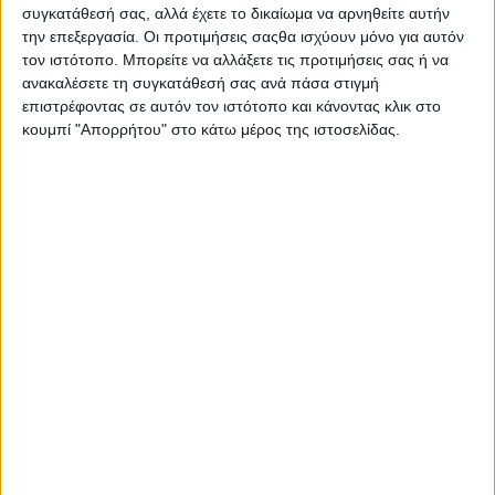
συγκατάθεσή σας, αλλά έχετε το δικαίωμα να αρνηθείτε αυτήν
την επεξεργασία. Οι προτιμήσεις σαςθα ισχύουν μόνο για αυτόν
τον ιστότοπο. Μπορείτε να αλλάξετε τις προτιμήσεις σας ή να
ανακαλέσετε τη συγκατάθεσή σας ανά πάσα στιγμή
επιστρέφοντας σε αυτόν τον ιστότοπο και κάνοντας κλικ στο
κουμπί "Απορρήτου" στο κάτω μέρος της ιστοσελίδας.
Ο Φειδίας Παναγιώτου πήγε με σορτσάκι σε
εκδήλωση μνήμης για τους δολοφονημένους
Κύπριους ήρωες Ισαάκ – Σολωμού
Psaxna.gr
9 ΑΥΓΟΎΣΤΟΥ 2026