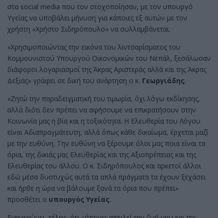
στα social media που τον στοχοποίησαν, με τον υπουργό
Υγείας να υποβάλει μήνυση για κάποιες εξ αυτών με τον
χρήστη «Χρήστο Σιδηρόπουλο» να συλλαμβάνεται.
«Χρησιμοποιώντας την εικόνα του λιντσαρίσματος του
Κομμουνιστού Υπουργού Οικονομικών του Νεπάλ, ξεσάλωσαν
διάφοροι λογαριασμοί της Άκρας Αριστεράς αλλά και της Άκρας
Δεξιάς» γράφει σε δική του ανάρτηση ο κ.
Γεωργιάδης
.
«Ζητώ την παραδειγματική του τιμωρία, όχι λόγω εκδίκησης,
αλλά διότι δεν πρέπει να αφήσουμε να επικρατήσουν στην
Κοινωνία μας η βία και η τοξικότητα. Η Ελευθερία του Λόγου
είναι Αδιαπραγμάτευτη, αλλά όπως κάθε δικαίωμα, έρχεται μαζί
με την ευθύνη. Την ευθύνη να ξέρουμε όλοι μας ποια είναι τα
όρια, της δικιάς μας Ελευθερίας και της Αξιοπρέπειας και της
Ελευθερίας του άλλου. Ο κ. Σιδηρόπουλος και αρκετοί άλλοι
εδώ μέσα δυστυχώς αυτά τα απλά πράγματα τα έχουν ξεχάσει
και ήρθε η ώρα να βάλουμε ξανά τα όρια που πρέπει»
προσθέτει ο
υπουργός Υγείας
.
Ενημερώνει, τέλος, ότι «όποιος απειλεί την ζωή μου και της