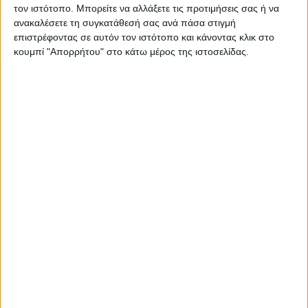
τον ιστότοπο. Μπορείτε να αλλάξετε τις προτιμήσεις σας ή να
ανακαλέσετε τη συγκατάθεσή σας ανά πάσα στιγμή
επιστρέφοντας σε αυτόν τον ιστότοπο και κάνοντας κλικ στο
κουμπί "Απορρήτου" στο κάτω μέρος της ιστοσελίδας.
Όλη η ανάρτηση του Άδωνι Γεωργιάδη
«Σήμερα το πρωί ξύπνησα και είδα διάφορες αναρτήσεις να με
στοχοποιούν για μία ακόμη φορά. Χρησιμοποιώντας την εικόνα