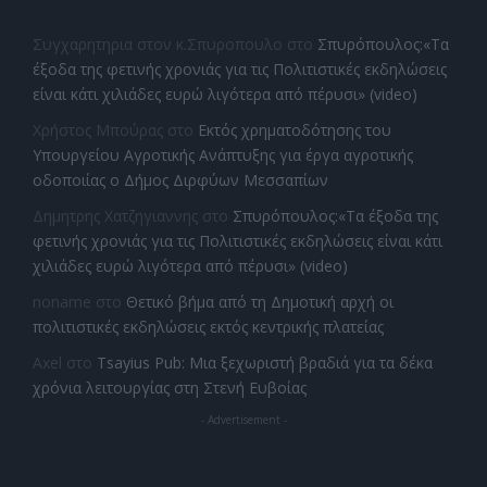
Συγχαρητηρια στον κ.Σπυροπουλο
στο
Σπυρόπουλος:«Τα
έξοδα της φετινής χρονιάς για τις Πολιτιστικές εκδηλώσεις
είναι κάτι χιλιάδες ευρώ λιγότερα από πέρυσι» (video)
Χρήστος Μπούρας
στο
Εκτός χρηματοδότησης του
Υπουργείου Αγροτικής Ανάπτυξης για έργα αγροτικής
οδοποιίας ο Δήμος Διρφύων Μεσσαπίων
Δημητρης Χατζηγιαννης
στο
Σπυρόπουλος:«Τα έξοδα της
φετινής χρονιάς για τις Πολιτιστικές εκδηλώσεις είναι κάτι
χιλιάδες ευρώ λιγότερα από πέρυσι» (video)
noname
στο
Θετικό βήμα από τη Δημοτική αρχή οι
πολιτιστικές εκδηλώσεις εκτός κεντρικής πλατείας
Axel
στο
Tsayius Pub: Μια ξεχωριστή βραδιά για τα δέκα
χρόνια λειτουργίας στη Στενή Ευβοίας
- Advertisement -