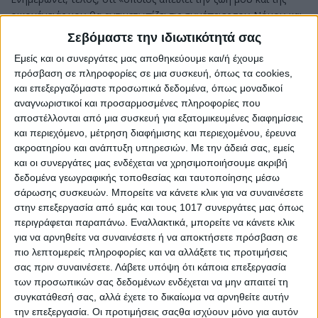
οικογένειάς μου θα αντιμετωπίζει τις συνέπειες του Νόμου και
στις απειλές κατά της ζωής μου θα ζητώ και την άρση της
Σεβόμαστε την ιδιωτικότητά σας
ανωνυμίας ως ο Νόμος επιτρέπει. Κριτική όση θέλετε,
Εμείς και οι συνεργάτες μας αποθηκεύουμε και/ή έχουμε
συκοφαντίες και απειλές τέλος».
πρόσβαση σε πληροφορίες σε μια συσκευή, όπως τα cookies,
και επεξεργαζόμαστε προσωπικά δεδομένα, όπως μοναδικοί
αναγνωριστικοί και προσαρμοσμένες πληροφορίες που
αποστέλλονται από μια συσκευή για εξατομικευμένες διαφημίσεις
και περιεχόμενο, μέτρηση διαφήμισης και περιεχομένου, έρευνα
ακροατηρίου και ανάπτυξη υπηρεσιών.
Με την άδειά σας, εμείς
και οι συνεργάτες μας ενδέχεται να χρησιμοποιήσουμε ακριβή
δεδομένα γεωγραφικής τοποθεσίας και ταυτοποίησης μέσω
σάρωσης συσκευών. Μπορείτε να κάνετε κλικ για να συναινέσετε
στην επεξεργασία από εμάς και τους 1017 συνεργάτες μας όπως
περιγράφεται παραπάνω. Εναλλακτικά, μπορείτε να κάνετε κλικ
για να αρνηθείτε να συναινέσετε ή να αποκτήσετε πρόσβαση σε
πιο λεπτομερείς πληροφορίες και να αλλάξετε τις προτιμήσεις
σας πριν συναινέσετε.
Λάβετε υπόψη ότι κάποια επεξεργασία
των προσωπικών σας δεδομένων ενδέχεται να μην απαιτεί τη
συγκατάθεσή σας, αλλά έχετε το δικαίωμα να αρνηθείτε αυτήν
την επεξεργασία. Οι προτιμήσεις σαςθα ισχύουν μόνο για αυτόν