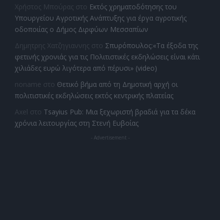
Χρήστος Μπούρας
στο
Εκτός χρηματοδότησης του
Υπουργείου Αγροτικής Ανάπτυξης για έργα αγροτικής
οδοποιίας ο Δήμος Διρφύων Μεσσαπίων
Δημητρης Χατζηγιαννης
στο
Σπυρόπουλος:«Τα έξοδα της
φετινής χρονιάς για τις Πολιτιστικές εκδηλώσεις είναι κάτι
χιλιάδες ευρώ λιγότερα από πέρυσι» (video)
noname
στο
Θετικό βήμα από τη Δημοτική αρχή οι
πολιτιστικές εκδηλώσεις εκτός κεντρικής πλατείας
Axel
στο
Tsayius Pub: Μια ξεχωριστή βραδιά για τα δέκα
χρόνια λειτουργίας στη Στενή Ευβοίας
- Advertisement -