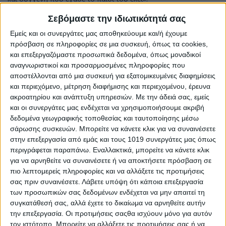
Ο Άδωνις Γεωργιάδης τονίζει ότι «η κάθαρση του
Σεβόμαστε την ιδιωτικότητά σας
Δυστυχήματος των Τεμπών δεν θα γίνει ούτε στους δρόμους,
Εμείς και οι συνεργάτες μας αποθηκεύουμε και/ή έχουμε
ούτε στα σόσιαλ αλλά στον μοναδικό φυσικό χώρο, στην
πρόσβαση σε πληροφορίες σε μια συσκευή, όπως τα cookies,
Ελληνική Δικαιοσύνη, την οποία και πρέπει ανεπηρέαστη να
και επεξεργαζόμαστε προσωπικά δεδομένα, όπως μοναδικοί
την αφήσουμε να κρίνει».
αναγνωριστικοί και προσαρμοσμένες πληροφορίες που
αποστέλλονται από μια συσκευή για εξατομικευμένες διαφημίσεις
«Όποιος αυτό δεν το αντιλαμβάνεται δεν ενδιαφέρεται ούτε
και περιεχόμενο, μέτρηση διαφήμισης και περιεχομένου, έρευνα
για τα Τέμπη, ούτε για την Δημοκρατία», καταλήγει.
ακροατηρίου και ανάπτυξη υπηρεσιών.
Με την άδειά σας, εμείς
και οι συνεργάτες μας ενδέχεται να χρησιμοποιήσουμε ακριβή
Η ανάρτηση του υπουργού Υγείας
δεδομένα γεωγραφικής τοποθεσίας και ταυτοποίησης μέσω
σάρωσης συσκευών. Μπορείτε να κάνετε κλικ για να συναινέσετε
«Χθες δέχθηκα μία συκοφαντική επίθεση από διάφορα τρολ
στην επεξεργασία από εμάς και τους 1019 συνεργάτες μας όπως
εδώ, την οποία δυστυχώς υιοθέτησε η
@mkaristianou
περιγράφεται παραπάνω. Εναλλακτικά, μπορείτε να κάνετε κλικ
χωρίς προφανώς να έχει ελέγξει το τί πραγματικά είχα πει, η
για να αρνηθείτε να συναινέσετε ή να αποκτήσετε πρόσβαση σε
οποία στηρίχθηκε σε έναν ψευδή και συκοφαντικό τίτλο από
πιο λεπτομερείς πληροφορίες και να αλλάξετε τις προτιμήσεις
ένα σάιτ ονόματι
http://npress.gr
Το σάιτ αυτό έφτιαξε έναν
σας πριν συναινέσετε.
Λάβετε υπόψη ότι κάποια επεξεργασία
τίτλο, είτε για να αυξήσουν τα κλικς τους είτε για να με
των προσωπικών σας δεδομένων ενδέχεται να μην απαιτεί τη
συκοφαντήσουν ευθέως, γράφοντας το αντίθετο από όσα εγώ
συγκατάθεσή σας, αλλά έχετε το δικαίωμα να αρνηθείτε αυτήν
είχα πει. Σημειώστε ότι το κείμενο που συνόδευε τον ψεύτικο
την επεξεργασία. Οι προτιμήσεις σαςθα ισχύουν μόνο για αυτόν
τίτλο ήταν σωστό. n
press.gr/politics/georg
… δείτε τον τίτλο και
τον ιστότοπο. Μπορείτε να αλλάξετε τις προτιμήσεις σας ή να