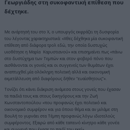
Γεωργιάδης
στη συκοφαντική επίθεση που
δέχτηκε.
Με ανάρτησή του στο Χ, ο υπουργός εκφράζει τη δυσφορία
του λέγοντας χαρακτηριστικά: «Χθες δέχθηκα μία συκοφαντική
επίθεση από διάφορα τρολ εδώ, την οποία δυστυχώς
υιοθέτησε η Μαρία Καρυστιανού» και επισημαίνει πως «πάνω
στο δυστύχημα των Τεμπών και στον φοβερό πόνο που
αισθάνονται οι γονείς και οι συγγενείς των θυμάτων έχει
αναπτυχθεί μία ολόκληρη πολιτική αλλά και οικονομική
εκμετάλλευση από διαφόρους δήθεν “ευαίσθητους”».
Τονίζει ότι κάνει διάκριση ανάμεσα στους γονείς που έχασαν
τα παιδιά τους και στους δικηγόρους και την Ζωή
Κωνσταντοπούλου «που προφανώς έχει πολιτικό και
οικονομικό συμφέρον και για όποιο θέμα και αν μιλάμε στη
Βουλή το γυρνάει στα Τέμπη προφανώς λόγω ιδιοτελούς
συμφέροντος. Εξαιρώ από κάθε ταπεινό κίνητρο κάθε γονέα
και συγγενή που έχασε το παιδί του εκεί».