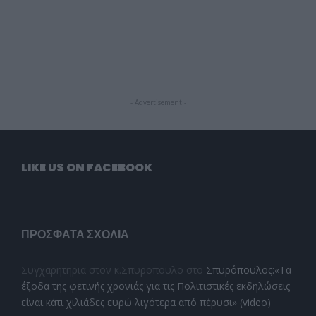
- Advertisement -
LIKE US ON FACEBOOK
ΠΡΌΣΦΑΤΑ ΣΧΌΛΙΑ
Συγχαρητηρια στον κ.Σπυροπουλο
στο
Σπυρόπουλος:«Τα
έξοδα της φετινής χρονιάς για τις Πολιτιστικές εκδηλώσεις
είναι κάτι χιλιάδες ευρώ λιγότερα από πέρυσι» (video)