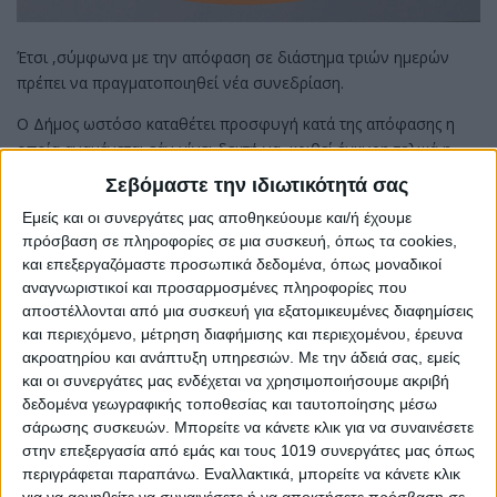
Έτσι ,σύμφωνα με την απόφαση σε διάστημα τριών ημερών
πρέπει να πραγματοποιηθεί νέα συνεδρίαση.
Ο Δήμος ωστόσο καταθέτει προσφυγή κατά της απόφασης η
οποία αναμένεται εάν γίνει δεκτή να κριθεί έγκυρη τελικά η
εκλογή.
Σεβόμαστε την ιδιωτικότητά σας
Share
Εμείς και οι συνεργάτες μας αποθηκεύουμε και/ή έχουμε
πρόσβαση σε πληροφορίες σε μια συσκευή, όπως τα cookies,
Share
Post
Email
Print
και επεξεργαζόμαστε προσωπικά δεδομένα, όπως μοναδικοί
αναγνωριστικοί και προσαρμοσμένες πληροφορίες που
αποστέλλονται από μια συσκευή για εξατομικευμένες διαφημίσεις
και περιεχόμενο, μέτρηση διαφήμισης και περιεχομένου, έρευνα
ακροατηρίου και ανάπτυξη υπηρεσιών.
Με την άδειά σας, εμείς
και οι συνεργάτες μας ενδέχεται να χρησιμοποιήσουμε ακριβή
δεδομένα γεωγραφικής τοποθεσίας και ταυτοποίησης μέσω
σάρωσης συσκευών. Μπορείτε να κάνετε κλικ για να συναινέσετε
στην επεξεργασία από εμάς και τους 1019 συνεργάτες μας όπως
περιγράφεται παραπάνω. Εναλλακτικά, μπορείτε να κάνετε κλικ
για να αρνηθείτε να συναινέσετε ή να αποκτήσετε πρόσβαση σε