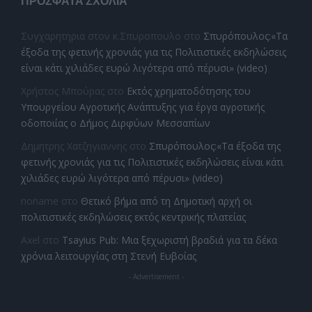
ΠΡΌΣΦΑΤΑ ΣΧΌΛΙΑ
Συγχαρητηρια στον κ.Σπυροπουλο
στο
Σπυρόπουλος:«Τα
έξοδα της φετινής χρονιάς για τις Πολιτιστικές εκδηλώσεις
είναι κάτι χιλιάδες ευρώ λιγότερα από πέρυσι» (video)
Χρήστος Μπούρας
στο
Εκτός χρηματοδότησης του
Υπουργείου Αγροτικής Ανάπτυξης για έργα αγροτικής
οδοποιίας ο Δήμος Διρφύων Μεσσαπίων
Δημητρης Χατζηγιαννης
στο
Σπυρόπουλος:«Τα έξοδα της
φετινής χρονιάς για τις Πολιτιστικές εκδηλώσεις είναι κάτι
χιλιάδες ευρώ λιγότερα από πέρυσι» (video)
noname
στο
Θετικό βήμα από τη Δημοτική αρχή οι
πολιτιστικές εκδηλώσεις εκτός κεντρικής πλατείας
Axel
στο
Tsayius Pub: Μια ξεχωριστή βραδιά για τα δέκα
χρόνια λειτουργίας στη Στενή Ευβοίας
- Advertisement -