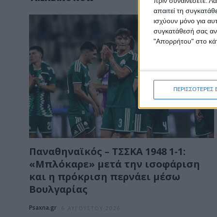
πριν συναινέσετε.
Λά
απαιτεί τη συγκατάθ
ισχύουν μόνο για αυ
συγκατάθεσή σας ανά
"Απορρήτου" στο κάτ
ΠΕΡΙΣΣΟΤΕΡΕΣ 
Παναθηναϊκός – ΤΣΣΚΑ 1948 1-1:
«Μπλόκαρε» μετά την ισοφάριση
και η πρόκριση περνάει μέσω
Βουλγαρίας
Psaxna.gr
6 ΑΥΓΟΎΣΤΟΥ 2026