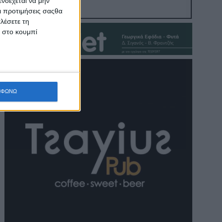
νδέχεται να μην
Οι προτιμήσεις σαςθα
λέσετε τη
κ στο κουμπί
ΜΦΩΝΩ