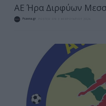
ΑΕ Ήρα Διρφύων Μεσ
Psaxna.gr
POSTED ON 3 ΦΕΒΡΟΥΑΡΊΟΥ 2026