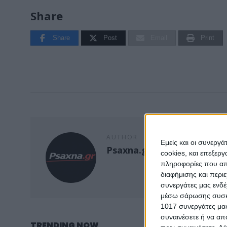
Share
Share
Post
Email
Print
AUTHOR
Εμείς και οι συνεργ
Psaxna.gr
cookies, και επεξε
πληροφορίες που απο
διαφήμισης και περι
συνεργάτες μας ενδέ
μέσω σάρωσης συσκευ
1017 συνεργάτες μας
συναινέσετε ή να απ
TRENDING NOW