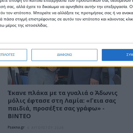
βετε υπόψη ότι κάποια επεξεργασία των προσωπικών σας δεδομένων ε
εσή σας, αλλά έχετε το δικαίωμα να αρνηθείτε αυτήν την επεξεργασία. 
τόν τον ιστότοπο. Μπορείτε να αλλάξετε τις προτιμήσεις σας ή να ανακα
 πάσα στιγμή επιστρέφοντας σε αυτόν τον ιστότοπο και κάνοντας κλι
ω μέρος της ιστοσελίδας.
ΕΠΙΛΟΓΕΣ
ΔΙΑΦΩΝΩ
ΣΥ
Έκανε πλάκα με τα γυαλιά ο Άδωνις
μόλις έφτασε στη Λαμία: «Γεια σας
παιδιά, προσέξτε σας γράφω» -
ΒΙΝΤΕΟ
Psaxna.gr
6 ΑΥΓΟΎΣΤΟΥ 2026