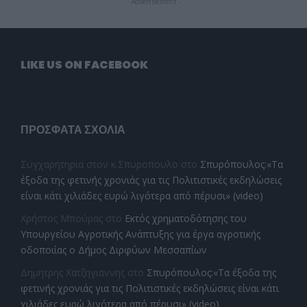
- Advertisement -
LIKE US ON FACEBOOK
ΠΡΌΣΦΑΤΑ ΣΧΌΛΙΑ
Συγχαρητηρια στον κ.Σπυροπουλο
στο
Σπυρόπουλος:«Τα
έξοδα της φετινής χρονιάς για τις Πολιτιστικές εκδηλώσεις
είναι κάτι χιλιάδες ευρώ λιγότερα από πέρυσι» (video)
Χρήστος Μπούρας
στο
Εκτός χρηματοδότησης του
Υπουργείου Αγροτικής Ανάπτυξης για έργα αγροτικής
οδοποιίας ο Δήμος Διρφύων Μεσσαπίων
Δημητρης Χατζηγιαννης
στο
Σπυρόπουλος:«Τα έξοδα της
φετινής χρονιάς για τις Πολιτιστικές εκδηλώσεις είναι κάτι
χιλιάδες ευρώ λιγότερα από πέρυσι» (video)