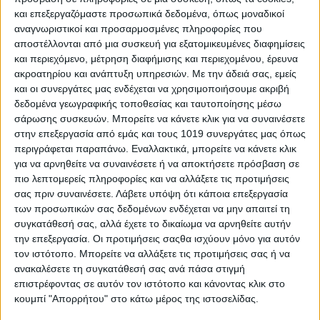
-όλων των πληρωμών προς και από φυσικά και νομικά
και επεξεργαζόμαστε προσωπικά δεδομένα, όπως μοναδικοί
πρόσωπα μέσω τραπεζών,
αναγνωριστικοί και προσαρμοσμένες πληροφορίες που
-όλων των συναλλαγών μέσω προπληρωμένων και πιστωτικών
αποστέλλονται από μια συσκευή για εξατομικευμένες διαφημίσεις
και περιεχόμενο, μέτρηση διαφήμισης και περιεχομένου, έρευνα
καρτών, καθώς και των εξοφλήσεων οφειλών καρτών.
ακροατηρίου και ανάπτυξη υπηρεσιών.
Με την άδειά σας, εμείς
Οι διασταυρώσεις
και οι συνεργάτες μας ενδέχεται να χρησιμοποιήσουμε ακριβή
Ήδη χιλιάδες φορολογούμενοι με υψηλού ύψους τραπεζικές
δεδομένα γεωγραφικής τοποθεσίας και ταυτοποίησης μέσω
σάρωσης συσκευών. Μπορείτε να κάνετε κλικ για να συναινέσετε
συναλλαγές περνούν από ηλεκτρονικές διασταυρώσεις. Στο
στην επεξεργασία από εμάς και τους 1019 συνεργάτες μας όπως
επίκεντρο βρίσκονται κυρίως ελεύθεροι επαγγελματίες,
περιγράφεται παραπάνω. Εναλλακτικά, μπορείτε να κάνετε κλικ
επιχειρήσεις, αλλά και φυσικά πρόσωπα με μεγάλες κινήσεις
για να αρνηθείτε να συναινέσετε ή να αποκτήσετε πρόσβαση σε
κεφαλαίων.
πιο λεπτομερείς πληροφορίες και να αλλάξετε τις προτιμήσεις
σας πριν συναινέσετε.
Λάβετε υπόψη ότι κάποια επεξεργασία
Οι τράπεζες και τα χρηματοδοτικά ιδρύματα υποχρεούνται:
των προσωπικών σας δεδομένων ενδέχεται να μην απαιτεί τη
-έως το τέλος Φεβρουαρίου κάθε έτους να διαβιβάζουν
συγκατάθεσή σας, αλλά έχετε το δικαίωμα να αρνηθείτε αυτήν
στοιχεία για μεγάλες καταθέσεις, αναλήψεις και επενδύσεις,
την επεξεργασία. Οι προτιμήσεις σαςθα ισχύουν μόνο για αυτόν
τον ιστότοπο. Μπορείτε να αλλάξετε τις προτιμήσεις σας ή να
-έως τις 30 Απριλίου να αποστέλλουν δεδομένα για
ανακαλέσετε τη συγκατάθεσή σας ανά πάσα στιγμή
εμβάσματα, επιταγές, εισπράξεις μέσω καρτών και συναλλαγές
επιστρέφοντας σε αυτόν τον ιστότοπο και κάνοντας κλικ στο
υψηλού ύψους επαγγελματιών και νομικών προσώπων.
κουμπί "Απορρήτου" στο κάτω μέρος της ιστοσελίδας.