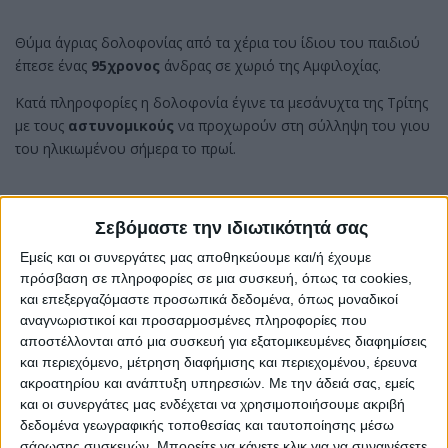
Θύμα άγριας δολοφονίας από τα χέρια του ίδιου του παιδιού
έπεσε ένας
95χρονος
άνδρας σε χωριό της Αμφιλοχίας.
Κατά πληροφορίες η δολοφονία έγινε τα μεσάνυχτα της Τρίτης
με τους
αστυνομικούς
να προχωρούν στη σύλληψη του γιου
του ηλικιωμένου σήμερα το πρωί.
Νωρίτερα ο συλληφθείς, ο οποίος είναι συνταξιούχος
Σεβόμαστε την ιδιωτικότητά σας
αστυνομικός, εμφανίζεται να είπε σε κάποιον ότι σκότωσε τον
Εμείς και οι συνεργάτες μας αποθηκεύουμε και/ή έχουμε
πατέρα του με αποτέλεσμα να ενημερωθούν οι αρχές.
πρόσβαση σε πληροφορίες σε μια συσκευή, όπως τα cookies,
και επεξεργαζόμαστε προσωπικά δεδομένα, όπως μοναδικοί
Σύμφωνα με πληροφορίες ο ηλικιωμένος βρέθηκε σε
λίμνη
αναγνωριστικοί και προσαρμοσμένες πληροφορίες που
αίματος
μέσα στο σπίτι του καθώς έφερε χτυπήματα στο
αποστέλλονται από μια συσκευή για εξατομικευμένες διαφημίσεις
κεφάλι από γκλίτσα ενώ φέρεται να είχε
και περιεχόμενο, μέτρηση διαφήμισης και περιεχομένου, έρευνα
δεχθεί
χτυπήματα
και από
μαχαίρι
. Οι ίδιες πληροφορίες
ακροατηρίου και ανάπτυξη υπηρεσιών.
Με την άδειά σας, εμείς
αναφέρουν ότι ο
95χρονος
φέρει αρκετά
τραύματα
.
και οι συνεργάτες μας ενδέχεται να χρησιμοποιήσουμε ακριβή
δεδομένα γεωγραφικής τοποθεσίας και ταυτοποίησης μέσω
Αστυνομικές πηγές μεταφέρουν ότι ο 95χρονος είχε άνοια και
σάρωσης συσκευών. Μπορείτε να κάνετε κλικ για να συναινέσετε