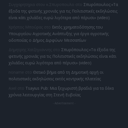
Συγχαρητηρια στον κ.Σπυροπουλο
στο
Σπυρόπουλος:«Τα
έξοδα της φετινής χρονιάς για τις Πολιτιστικές εκδηλώσεις
είναι κάτι χιλιάδες ευρώ λιγότερα από πέρυσι» (video)
Χρήστος Μπούρας
στο
Εκτός χρηματοδότησης του
Υπουργείου Αγροτικής Ανάπτυξης για έργα αγροτικής
οδοποιίας ο Δήμος Διρφύων Μεσσαπίων
Δημητρης Χατζηγιαννης
στο
Σπυρόπουλος:«Τα έξοδα της
φετινής χρονιάς για τις Πολιτιστικές εκδηλώσεις είναι κάτι
χιλιάδες ευρώ λιγότερα από πέρυσι» (video)
noname
στο
Θετικό βήμα από τη Δημοτική αρχή οι
πολιτιστικές εκδηλώσεις εκτός κεντρικής πλατείας
Axel
στο
Tsayius Pub: Μια ξεχωριστή βραδιά για τα δέκα
χρόνια λειτουργίας στη Στενή Ευβοίας
- Advertisement -