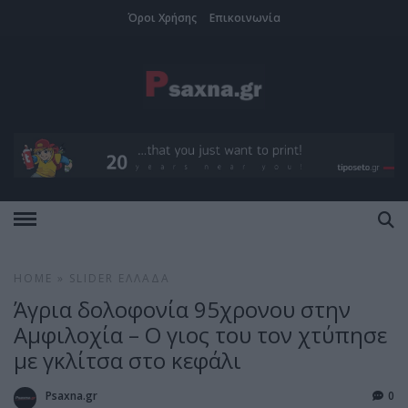
Όροι Χρήσης
Επικοινωνία
HOME
»
SLIDER
ΕΛΛΆΔΑ
Άγρια δολοφονία 95χρονου στην
Αμφιλοχία – Ο γιος του τον χτύπησε
με γκλίτσα στο κεφάλι
Psaxna.gr
0