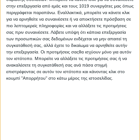
ο γιος του αντιμετώπιζε ψυχολογικά προβλήματα.
στην επεξεργασία από εμάς και τους 1019 συνεργάτες μας όπως
περιγράφεται παραπάνω. Εναλλακτικά, μπορείτε να κάνετε κλικ
για να αρνηθείτε να συναινέσετε ή να αποκτήσετε πρόσβαση σε
Τη σύλληψη έκαναν αστυνομικοί της
Υποδιεύθυνσης Δίωξης
πιο λεπτομερείς πληροφορίες και να αλλάξετε τις προτιμήσεις
σας πριν συναινέσετε.
Λάβετε υπόψη ότι κάποια επεξεργασία
και Εξιχνίασης Εγκλημάτων Αγρινίου
σε συνεργασία με το
των προσωπικών σας δεδομένων ενδέχεται να μην απαιτεί τη
αστυνομικό τμήμα Εμπεσσού, με τον δράστη να κατηγορείται
συγκατάθεσή σας, αλλά έχετε το δικαίωμα να αρνηθείτε αυτήν
για
ανθρωποκτονία
από πρόθεση.
την επεξεργασία. Οι προτιμήσεις σαςθα ισχύουν μόνο για αυτόν
τον ιστότοπο. Μπορείτε να αλλάξετε τις προτιμήσεις σας ή να
ανακαλέσετε τη συγκατάθεσή σας ανά πάσα στιγμή
protothema
επιστρέφοντας σε αυτόν τον ιστότοπο και κάνοντας κλικ στο
κουμπί "Απορρήτου" στο κάτω μέρος της ιστοσελίδας.
Share
Share
Post
Email
Print