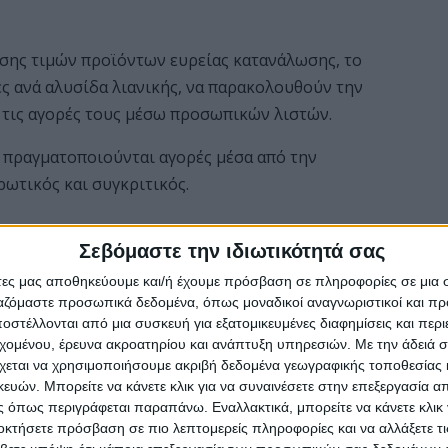
ισης τιμών προϊόντων ευρείας κατανάλωσης, το
ές ανά αλυσίδα λιανικής, να παρακολουθούν την
 τις αγορές τους μέσω προσωπικών λιστών.
ν πραγματοποιούνται αγορές μέσα από την
ρωτικός και συγκριτικός.
όντων
Σεβόμαστε την ιδιωτικότητά σας
10.000 κωδικούς προϊόντων, επώνυμων αλλά και
άτες μας αποθηκεύουμε και/ή έχουμε πρόσβαση σε πληροφορίες σε μια
μπλουτίζονται συνεχώς.
ργαζόμαστε προσωπικά δεδομένα, όπως μοναδικοί αναγνωριστικοί και 
στέλλονται από μια συσκευή για εξατομικευμένες διαφημίσεις και περ
ηγορίες
:
εχομένου, έρευνα ακροατηρίου και ανάπτυξη υπηρεσιών.
Με την άδειά σα
χεται να χρησιμοποιήσουμε ακριβή δεδομένα γεωγραφικής τοποθεσίας 
ών. Μπορείτε να κάνετε κλικ για να συναινέσετε στην επεξεργασία απ
 όπως περιγράφεται παραπάνω. Εναλλακτικά, μπορείτε να κάνετε κλικ γ
οκτήσετε πρόσβαση σε πιο λεπτομερείς πληροφορίες και να αλλάξετε τι