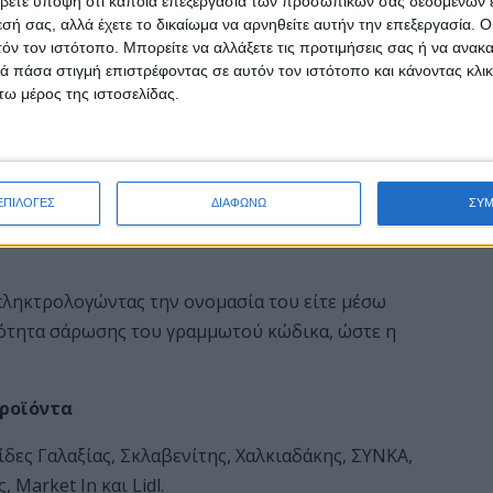
βετε υπόψη ότι κάποια επεξεργασία των προσωπικών σας δεδομένων ε
εσή σας, αλλά έχετε το δικαίωμα να αρνηθείτε αυτήν την επεξεργασία. 
τόν τον ιστότοπο. Μπορείτε να αλλάξετε τις προτιμήσεις σας ή να ανακα
 πάσα στιγμή επιστρέφοντας σε αυτόν τον ιστότοπο και κάνοντας κλι
ω μέρος της ιστοσελίδας.
0 προϊόντα, ενώ συνολικά οι κωδικοί οργανώνονται
ΕΠΙΛΟΓΕΣ
ΔΙΑΦΩΝΩ
ΣΥ
, όσπρια και γαλακτοκομικά μέχρι απορρυπαντικά,
 πληκτρολογώντας την ονομασία του είτε μέσω
τότητα σάρωσης του γραμμωτού κώδικα, ώστε η
προϊόντα
δες Γαλαξίας, Σκλαβενίτης, Χαλκιαδάκης, ΣΥΝΚΑ,
Market In και Lidl.