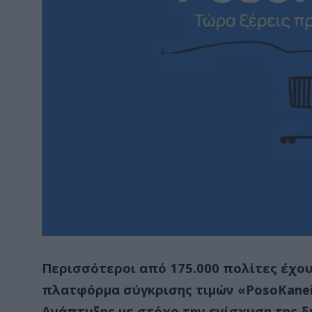
Περισσότεροι από 175.000 πολίτες έχο
πλατφόρμα σύγκρισης τιμών «PosoKanei
Ανάπτυξης με στόχο την ενίσχυση της 