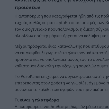
προϊόντων.
Η ανταπόκριση που καταγράφεται ήδη από τις πρώ
τυχαία, καθώς σε μια περίοδο όπου οι τιμές των
τον οικογενειακό προϋπολογισμό, η άμεση σύγκρ
αλυσίδων σούπερ μάρκετ έρχεται να καλύψει μια
Μέχρι πρόσφατα, ένας καταναλωτής που επιθυμούσ
να επισκεφθεί ξεχωριστά τα ηλεκτρονικά καταστήμ
προϊόντα και να υπολογίσει μόνος του το συνολικ
καθιστούσε δύσκολη την εξαγωγή ασφαλών συμπε
Το PosoKanei επιχειρεί να συγκεντρώσει αυτή την
επιτρέποντας στον χρήστη να γνωρίζει όχι μόνο π
συνολικά το καλάθι των αγορών του πριν ακόμη επ
Τι είναι η πλατφόρμα
Η πλατφόρμα είναι διαθέσιμη δωρεάν μέσω του po