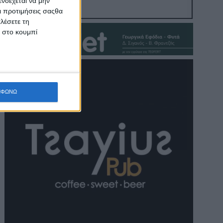
νδέχεται να μην
Οι προτιμήσεις σαςθα
λέσετε τη
κ στο κουμπί
ΜΦΩΝΩ