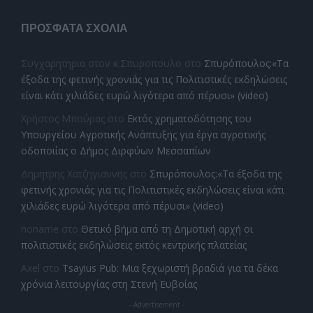
ΠΡΌΣΦΑΤΑ ΣΧΌΛΙΑ
Συγχαρητηρια στον κ.Σπυροπουλο
στο
Σπυρόπουλος:«Τα
έξοδα της φετινής χρονιάς για τις Πολιτιστικές εκδηλώσεις
είναι κάτι χιλιάδες ευρώ λιγότερα από πέρυσι» (video)
Χρήστος Μπούρας
στο
Εκτός χρηματοδότησης του
Υπουργείου Αγροτικής Ανάπτυξης για έργα αγροτικής
οδοποιίας ο Δήμος Διρφύων Μεσσαπίων
Δημητρης Χατζηγιαννης
στο
Σπυρόπουλος:«Τα έξοδα της
φετινής χρονιάς για τις Πολιτιστικές εκδηλώσεις είναι κάτι
χιλιάδες ευρώ λιγότερα από πέρυσι» (video)
noname
στο
Θετικό βήμα από τη Δημοτική αρχή οι
πολιτιστικές εκδηλώσεις εκτός κεντρικής πλατείας
Axel
στο
Tsayius Pub: Μια ξεχωριστή βραδιά για τα δέκα
χρόνια λειτουργίας στη Στενή Ευβοίας
- Advertisement -