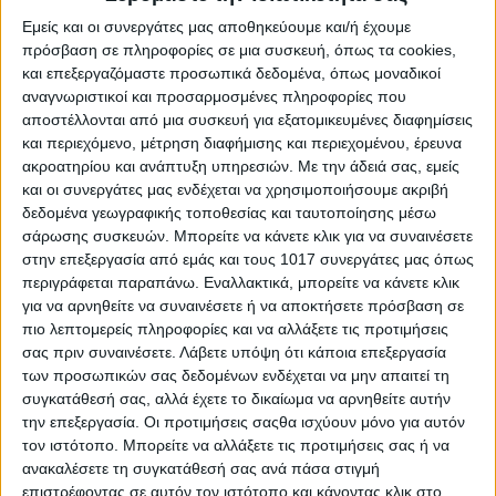
Εκτάκτως συνήλθε το Δημοτικό Συμβούλιο του Δήμου
Εμείς και οι συνεργάτες μας αποθηκεύουμε και/ή έχουμε
Χαλκιδέων σήμερα, Τρίτη 16 Ιουνίου 2026, με αφορμή το
πρόσβαση σε πληροφορίες σε μια συσκευή, όπως τα cookies,
θλιβερό άγγελμα του θανάτου του Θεόδωρου Νέζη, πρώην
και επεξεργαζόμαστε προσωπικά δεδομένα, όπως μοναδικοί
Προέδρου Δημοτικού Συμβουλίου, Αντιδημάρχου και
αναγνωριστικοί και προσαρμοσμένες πληροφορίες που
Δημοτικού Συμβούλου του Δήμου Χαλκιδέων.
αποστέλλονται από μια συσκευή για εξατομικευμένες διαφημίσεις
και περιεχόμενο, μέτρηση διαφήμισης και περιεχομένου, έρευνα
Κατά την έναρξη της συνεδρίασης η Δήμαρχος Χαλκιδέων
ακροατηρίου και ανάπτυξη υπηρεσιών.
Με την άδειά σας, εμείς
Έλενα Βάκα προέβη προς το Σώμα στην ακόλουθη εισήγηση:
και οι συνεργάτες μας ενδέχεται να χρησιμοποιήσουμε ακριβή
«Με μεγάλη θλίψη, βαθιά συγκίνηση και με σεβασμό,
δεδομένα γεωγραφικής τοποθεσίας και ταυτοποίησης μέσω
σάρωσης συσκευών. Μπορείτε να κάνετε κλικ για να συναινέσετε
αποχαιρετούμε σήμερα τον Θεόδωρο Νέζη, ο οποίος υπήρξε
στην επεξεργασία από εμάς και τους 1017 συνεργάτες μας όπως
σημαντικός λειτουργός της Τοπικής Αυτοδιοίκησης. Ο
περιγράφεται παραπάνω. Εναλλακτικά, μπορείτε να κάνετε κλικ
Θεόδωρος Νέζης υπηρέτησε τον τόπο μας, με όραμα,
για να αρνηθείτε να συναινέσετε ή να αποκτήσετε πρόσβαση σε
συνέπεια, ήθος, αποτελεσματικότητα και αγωνιστικότητα.
πιο λεπτομερείς πληροφορίες και να αλλάξετε τις προτιμήσεις
Εξελέγη Δημοτικός Σύμβουλος επί τέσσερις συνεχείς
σας πριν συναινέσετε.
Λάβετε υπόψη ότι κάποια επεξεργασία
θητείες, κατά τα έτη 1995-1998, επί Δημαρχίας Ιωάννη
των προσωπικών σας δεδομένων ενδέχεται να μην απαιτεί τη
Σπανού, όπου διετέλεσε Αντιδήμαρχος Οικονομικών, το
συγκατάθεσή σας, αλλά έχετε το δικαίωμα να αρνηθείτε αυτήν
1999-2002, επί Δημαρχίας Χαράλαμπου Μανιάτη, όπου
την επεξεργασία. Οι προτιμήσεις σαςθα ισχύουν μόνο για αυτόν
διετέλεσε Πρόεδρος Δημοτικού Συμβουλίου, το 2003-2006
τον ιστότοπο. Μπορείτε να αλλάξετε τις προτιμήσεις σας ή να
επί Δημαρχίας Δημητρίου Αναγνωστάκη και το 2007 έως το
ανακαλέσετε τη συγκατάθεσή σας ανά πάσα στιγμή
2010, επί Δημαρχίας Αθανάσιου Ζεμπίλη,, όπου διετέλεσε
επιστρέφοντας σε αυτόν τον ιστότοπο και κάνοντας κλικ στο