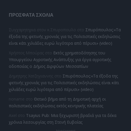
ΠΡΌΣΦΑΤΑ ΣΧΌΛΙΑ
Συγχαρητηρια στον κ.Σπυροπουλο
στο
Σπυρόπουλος:«Τα
έξοδα της φετινής χρονιάς για τις Πολιτιστικές εκδηλώσεις
είναι κάτι χιλιάδες ευρώ λιγότερα από πέρυσι» (video)
Χρήστος Μπούρας
στο
Εκτός χρηματοδότησης του
Υπουργείου Αγροτικής Ανάπτυξης για έργα αγροτικής
οδοποιίας ο Δήμος Διρφύων Μεσσαπίων
Δημητρης Χατζηγιαννης
στο
Σπυρόπουλος:«Τα έξοδα της
φετινής χρονιάς για τις Πολιτιστικές εκδηλώσεις είναι κάτι
χιλιάδες ευρώ λιγότερα από πέρυσι» (video)
noname
στο
Θετικό βήμα από τη Δημοτική αρχή οι
πολιτιστικές εκδηλώσεις εκτός κεντρικής πλατείας
Axel
στο
Tsayius Pub: Μια ξεχωριστή βραδιά για τα δέκα
χρόνια λειτουργίας στη Στενή Ευβοίας
- Advertisement -