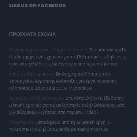
LIKE US ON FACEBOOK
ΠΡΌΣΦΑΤΑ ΣΧΌΛΙΑ
Συγχαρητηρια στον κ.Σπυροπουλο
στο
Σπυρόπουλος:«Τα
έξοδα της φετινής χρονιάς για τις Πολιτιστικές εκδηλώσεις
είναι κάτι χιλιάδες ευρώ λιγότερα από πέρυσι» (video)
Χρήστος Μπούρας
στο
Εκτός χρηματοδότησης του
Υπουργείου Αγροτικής Ανάπτυξης για έργα αγροτικής
οδοποιίας ο Δήμος Διρφύων Μεσσαπίων
Δημητρης Χατζηγιαννης
στο
Σπυρόπουλος:«Τα έξοδα της
φετινής χρονιάς για τις Πολιτιστικές εκδηλώσεις είναι κάτι
χιλιάδες ευρώ λιγότερα από πέρυσι» (video)
noname
στο
Θετικό βήμα από τη Δημοτική αρχή οι
πολιτιστικές εκδηλώσεις εκτός κεντρικής πλατείας