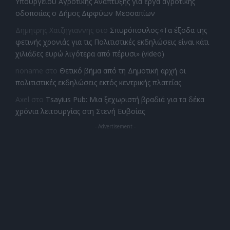
Υπουργείου Αγροτικής Ανάπτυξης για έργα αγροτικής
οδοποιίας ο Δήμος Διρφύων Μεσσαπίων
Δημητρης Χατζηγιαννης
στο
Σπυρόπουλος:«Τα έξοδα της
φετινής χρονιάς για τις Πολιτιστικές εκδηλώσεις είναι κάτι
χιλιάδες ευρώ λιγότερα από πέρυσι» (video)
noname
στο
Θετικό βήμα από τη Δημοτική αρχή οι
πολιτιστικές εκδηλώσεις εκτός κεντρικής πλατείας
Axel
στο
Tsayius Pub: Μια ξεχωριστή βραδιά για τα δέκα
χρόνια λειτουργίας στη Στενή Ευβοίας
- Advertisement -