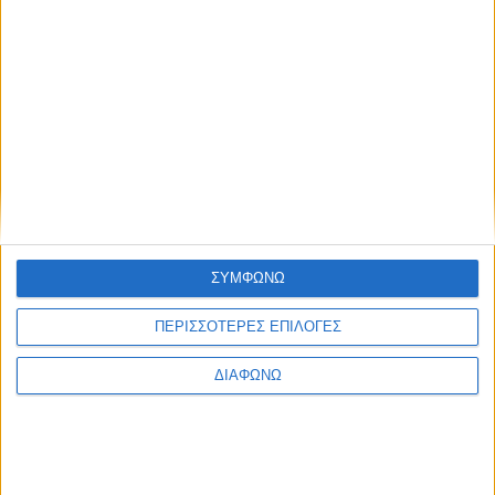
Psaxna.gr
7 ΑΥΓΟΎΣΤΟΥ 2026
ΣΥΜΦΩΝΩ
ΠΕΡΙΣΣΟΤΕΡΕΣ ΕΠΙΛΟΓΕΣ
ΔΙΑΦΩΝΩ
Ηλεκτρονικό «μάτι» σαρώνει τις παραλίες:
Έλεγχοι με drones και MyCoast -Πρόστιμα και
σφραγίσεις
Psaxna.gr
7 ΑΥΓΟΎΣΤΟΥ 2026