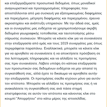
και επεξεργαζόμαστε προσωπικά δεδομένα, όπως μοναδικοί
αναγνωριστικοί και προσαρμοσμένες πληροφορίες που
αποστέλλονται από μια συσκευή για εξατομικευμένες διαφημίσεις
και περιεχόμενο, μέτρηση διαφήμισης και περιεχομένου, έρευνα
ακροατηρίου και ανάπτυξη υπηρεσιών.
Με την άδειά σας, εμείς
και οι συνεργάτες μας ενδέχεται να χρησιμοποιήσουμε ακριβή
δεδομένα γεωγραφικής τοποθεσίας και ταυτοποίησης μέσω
σάρωσης συσκευών. Μπορείτε να κάνετε κλικ για να συναινέσετε
στην επεξεργασία από εμάς και τους 1019 συνεργάτες μας όπως
περιγράφεται παραπάνω. Εναλλακτικά, μπορείτε να κάνετε κλικ
για να αρνηθείτε να συναινέσετε ή να αποκτήσετε πρόσβαση σε
πιο λεπτομερείς πληροφορίες και να αλλάξετε τις προτιμήσεις
σας πριν συναινέσετε.
Λάβετε υπόψη ότι κάποια επεξεργασία
των προσωπικών σας δεδομένων ενδέχεται να μην απαιτεί τη
συγκατάθεσή σας, αλλά έχετε το δικαίωμα να αρνηθείτε αυτήν
την επεξεργασία. Οι προτιμήσεις σαςθα ισχύουν μόνο για αυτόν
τον ιστότοπο. Μπορείτε να αλλάξετε τις προτιμήσεις σας ή να
ανακαλέσετε τη συγκατάθεσή σας ανά πάσα στιγμή
επιστρέφοντας σε αυτόν τον ιστότοπο και κάνοντας κλικ στο
κουμπί "Απορρήτου" στο κάτω μέρος της ιστοσελίδας.