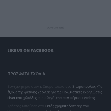
- Advertisement -
LIKE US ON FACEBOOK
ΠΡΌΣΦΑΤΑ ΣΧΌΛΙΑ
Συγχαρητηρια στον κ.Σπυροπουλο
στο
Σπυρόπουλος:«Τα
έξοδα της φετινής χρονιάς για τις Πολιτιστικές εκδηλώσεις
είναι κάτι χιλιάδες ευρώ λιγότερα από πέρυσι» (video)
Χρήστος Μπούρας
στο
Εκτός χρηματοδότησης του