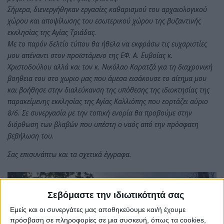
Σήμερα, διενεργήθηκαν εργασίες καθαρισμού του αρχαιολογικού
χώρου και αποψίλωσης του εσωτερικού χώρου της βυζαντινής
εκκλησίας της Αγίας Τριάδας.
Με το παρόν δελτίο τύπου θα ήθελα να εκφράσω τις ευχαριστίες
μου απέναντι στον προϊστάμενο της ΕΦ. Α. Ευβοίας κ.
Χριστοδούλου αλλά και τον κ. Νικόλαο Καρατζά για τη διαχρονική
βοηθεια του στο χωριο μας που άμεσα εισάκουσε το αίτημα μου
και βοήθησε στην διαλεύκανση της υπόθεσης της ιδιοκτησίας της
παρακείμενης εκκλησίας της Αγίας Καλλιόπης που εορτάζει αύριο
8/6. Σε συνεργασία με την τοπική ενορία θα προβούμε στην
διόρθωση των βλαβών που υπέστη ο ναός από την πρόσφατη
βεβήλωση του.
Σας επισυνάπτω και τα σχετικά έγγραφα.
Σεβόμαστε την ιδιωτικότητά σας
Εμείς και οι συνεργάτες μας αποθηκεύουμε και/ή έχουμε
πρόσβαση σε πληροφορίες σε μια συσκευή, όπως τα cookies,