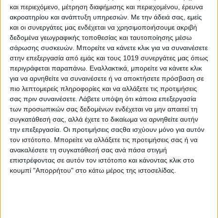
ΕΛ.ΑΣ.
και περιεχόμενο, μέτρηση διαφήμισης και περιεχομένου, έρευνα
ακροατηρίου και ανάπτυξη υπηρεσιών.
Με την άδειά σας, εμείς
Η ανακοίνωση της ΕΛΑΣ
και οι συνεργάτες μας ενδέχεται να χρησιμοποιήσουμε ακριβή
«Απογευματινές ώρες σήμερα προσήχθησαν στην έδρα της
δεδομένα γεωγραφικής τοποθεσίας και ταυτοποίησης μέσω
Υποδιεύθυνσης Δίωξης και Εξιχνίασης Εγκλημάτων κατά της
σάρωσης συσκευών. Μπορείτε να κάνετε κλικ για να συναινέσετε
Ζωής και της Ιδιοκτησίας της Διεύθυνσης Αντιμετώπισης
στην επεξεργασία από εμάς και τους 1019 συνεργάτες μας όπως
Οργανωμένου Εγκλήματος 8 άτομα (6 άνδρες και 2 γυναίκες)
περιγράφεται παραπάνω. Εναλλακτικά, μπορείτε να κάνετε κλικ
και εξετάζονται για την εμπλοκή τους σε υπόθεση ληστείας που
για να αρνηθείτε να συναινέσετε ή να αποκτήσετε πρόσβαση σε
έλαβε χώρα πρωινές ώρες σήμερα 11/05/2026 σε
πιο λεπτομερείς πληροφορίες και να αλλάξετε τις προτιμήσεις
υποκατάστημα τράπεζας σε περιοχή της Φθιώτιδας, καθώς και
σας πριν συναινέσετε.
Λάβετε υπόψη ότι κάποια επεξεργασία
σε έτερες ληστείες. Από τις μέχρι στιγμής έρευνες έχει
των προσωπικών σας δεδομένων ενδέχεται να μην απαιτεί τη
εντοπισθεί βαρύς οπλισμός. Θα ακολουθήσει νεότερη
συγκατάθεσή σας, αλλά έχετε το δικαίωμα να αρνηθείτε αυτήν
την επεξεργασία. Οι προτιμήσεις σαςθα ισχύουν μόνο για αυτόν
ενημέρωση».
τον ιστότοπο. Μπορείτε να αλλάξετε τις προτιμήσεις σας ή να
Το χρονικό
ανακαλέσετε τη συγκατάθεσή σας ανά πάσα στιγμή
Όλα έγιναν στις 10 το πρωί όταν δύο δράστες με καλυμμένα τα
επιστρέφοντας σε αυτόν τον ιστότοπο και κάνοντας κλικ στο
κουμπί "Απορρήτου" στο κάτω μέρος της ιστοσελίδας.
χαρακτηριστικά των προσώπων τους με μάσκες σιλικόνης και
περούκες και καπέλα, ο ένας κρατώντας πιστόλι και ο άλλος
κρατώντας κοντό αυτόματο -πιθανόν τύπου Scorpion-
εισέβαλαν στο εσωτερικό του υποκαταστήματος της τράπεζας
και ακινητοποίησαν πελάτες και υπαλλήλους. Έξω από το