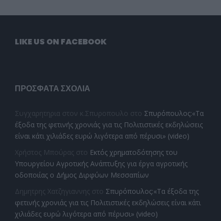
LIKE US ON FACEBOOK
ΠΡΌΣΦΑΤΑ ΣΧΌΛΙΑ
Συγχαρητηρια στον κ.Σπυροπουλο
στο
Σπυρόπουλος:«Τα
έξοδα της φετινής χρονιάς για τις Πολιτιστικές εκδηλώσεις
είναι κάτι χιλιάδες ευρώ λιγότερα από πέρυσι» (video)
Χρήστος Μπούρας
στο
Εκτός χρηματοδότησης του
Υπουργείου Αγροτικής Ανάπτυξης για έργα αγροτικής
οδοποιίας ο Δήμος Διρφύων Μεσσαπίων
Δημητρης Χατζηγιαννης
στο
Σπυρόπουλος:«Τα έξοδα της
φετινής χρονιάς για τις Πολιτιστικές εκδηλώσεις είναι κάτι
χιλιάδες ευρώ λιγότερα από πέρυσι» (video)