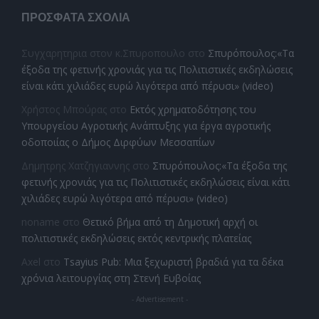
ΠΡΌΣΦΑΤΑ ΣΧΌΛΙΑ
Συγχαρητηρια στον κ.Σπυροπουλο
στο
Σπυρόπουλος:«Τα
έξοδα της φετινής χρονιάς για τις Πολιτιστικές εκδηλώσεις
είναι κάτι χιλιάδες ευρώ λιγότερα από πέρυσι» (video)
Χρήστος Μπούρας
στο
Εκτός χρηματοδότησης του
Υπουργείου Αγροτικής Ανάπτυξης για έργα αγροτικής
οδοποιίας ο Δήμος Διρφύων Μεσσαπίων
Δημητρης Χατζηγιαννης
στο
Σπυρόπουλος:«Τα έξοδα της
φετινής χρονιάς για τις Πολιτιστικές εκδηλώσεις είναι κάτι
χιλιάδες ευρώ λιγότερα από πέρυσι» (video)
noname
στο
Θετικό βήμα από τη Δημοτική αρχή οι
πολιτιστικές εκδηλώσεις εκτός κεντρικής πλατείας
Axel
στο
Tsayius Pub: Μια ξεχωριστή βραδιά για τα δέκα
χρόνια λειτουργίας στη Στενή Ευβοίας
- Advertisement -