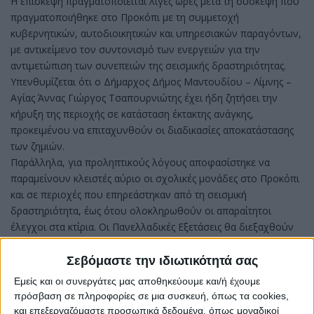
Η επίσκεψη πραγματοποιείται λίγες ώρες μετά τη σύσκεψη που
πραγματοποιήθηκε στο Προκόπι με τη συμμετοχή
κυβερνητικών, αυτοδιοικητικών και υπηρεσιακών παραγόντων,
με αντικείμενο τον συντονισμό των ενεργειών για την
αντιμετώπιση των συνεπειών της σεισμικής δραστηριότητας.
Υπενθυμίζεται ότι ο Δήμαρχος Δήμος Μαντουδίου – Λίμνης –
Αγίας Άννας Γιώργος Τσαπουρνιώτης έχει ήδη ζητήσει την
κήρυξη της περιοχής σε κατάσταση έκτακτης ανάγκης,
προκειμένου να επιταχυνθούν οι διαδικασίες αποκατάστασης
των ζημιών.
Παράλληλα, για προληπτικούς λόγους αποφασίστηκε να
παραμείνουν κλειστές αύριο οι σχολικές μονάδες στο Προκόπι
και σε περιοχές που επηρεάστηκαν από τη σεισμική
δραστηριότητα, έως ότου ολοκληρωθούν οι απαραίτητοι
έλεγχοι στα κτίρια. Οι Πανελλαδικές Εξετάσεις θα διεξαχθούν
κανονικά σύμφωνα με τον προγραμματισμό του Υπουργείου
Παιδείας.
Σεβόμαστε την ιδιωτικότητά σας
Εμείς και οι συνεργάτες μας αποθηκεύουμε και/ή έχουμε
πρόσβαση σε πληροφορίες σε μια συσκευή, όπως τα cookies,
και επεξεργαζόμαστε προσωπικά δεδομένα, όπως μοναδικοί