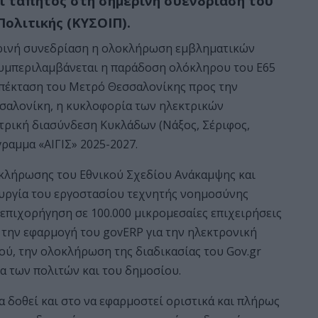
ί τάπητος στη σημερινή συενδρίαση του
ολιτικής (ΚΥΣΟΙΠ).
ερινή συνεδρίαση η ολοκλήρωση εμβληματικών
συμπεριλαμβάνεται η παράδοση ολόκληρου του Ε65
 επέκταση του Μετρό Θεσσαλονίκης προς την
σσαλονίκη, η κυκλοφορία των ηλεκτρικών
τρική διασύνδεση Κυκλάδων (Νάξος, Σέριφος,
ραμμα «ΑΙΓΙΣ» 2025-2027.
λοκλήρωσης του Εθνικού Σχεδίου Ανάκαμψης και
τουργία του εργοστασίου τεχνητής νοημοσύνης
 επιχορήγηση σε 100.000 μικρομεσαίες επιχειρήσεις
την εφαρμογή του govERP για την ηλεκτρονική
ύ, την ολοκλήρωση της διαδικασίας του Gov.gr
α των πολιτών και του δημοσίου.
 δοθεί και στο να εφαρμοστεί οριστικά και πλήρως