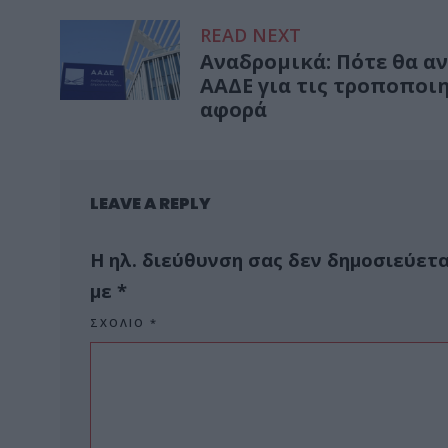
READ NEXT
Αναδρομικά: Πότε θα α
ΑΑΔΕ για τις τροποποι
αφορά
LEAVE A REPLY
Η ηλ. διεύθυνση σας δεν δημοσιεύετα
με
*
ΣΧΌΛΙΟ
*