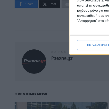
πριν συναινέσετε.
Λά
Share
Post
Email
Print
απαιτεί τη συγκατάθ
ισχύουν μόνο για αυ
συγκατάθεσή σας ανά
"Απορρήτου" στο κάτ
ΠΕΡΙΣΣΟΤΕΡΕΣ 
AUTHOR
Psaxna.gr
TRENDING NOW