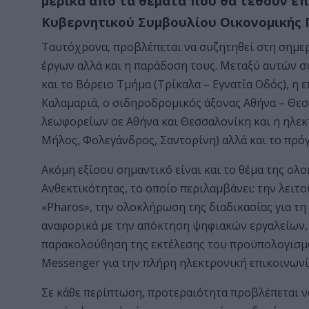
μερικά από τα θέματα που θα τεθούν επ
Κυβερνητικού Συμβουλίου Οικονομικής Π
Ταυτόχρονα, προβλέπεται να συζητηθεί στη σημ
έργων αλλά και η παράδοση τους. Μεταξύ αυτών 
και το Βόρειο Τμήμα (Τρίκαλα – Εγνατία Οδός), η
Καλαμαριά, ο σιδηροδρομικός άξονας Αθήνα – Θε
λεωφορείων σε Αθήνα και Θεσσαλονίκη και η ηλεκ
Μήλος, Φολεγάνδρος, Σαντορίνη) αλλά και το πρόγ
Ακόμη εξίσου σημαντικό είναι και το θέμα της ο
Ανθεκτικότητας, το οποίο περιλαμβάνει: την λει
«Pharos», την ολοκλήρωση της διαδικασίας για τη
αναφορικά με την απόκτηση ψηφιακών εργαλείων, 
παρακολούθηση της εκτέλεσης του προϋπολογισμο
Messenger για την πλήρη ηλεκτρονική επικοινωνί
Σε κάθε περίπτωση, προτεραιότητα προβλέπεται να