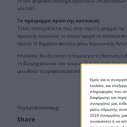
το νέο ψηφιακό σύστημα αγροτικών επιδοτήσεων 
νέα ΚΑΠ.
Το πρόγραμμα προσιτής κατοικίας
Τέλος επισημαίνεται πως στην πρώτη γραμμή της
προσιτής κατοικίας το οποίο αφορά τα τέσσερα αν
πρώτα 10 δημόσια ακίνητα μέσω Κοινωνικής Αντι
Επιπλέον, θα εξεταστεί η πορεία για τη θέσπιση ε
τη βιομηχανία και τον τουρισμό.Αυτό είναι ένα κρ
μειωθούν τα γραφειοκρατικά εμπόδια.
Εμείς και οι συνεργ
cookies, και επεξε
πληροφορίες που απο
διαφήμισης και περι
συνεργάτες μας ενδέ
Πηγή:enikonomia.gr
μέσω σάρωσης συσκευ
1019 συνεργάτες μας
Share
συναινέσετε ή να απ