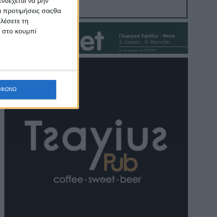
νδέχεται να μην
Οι προτιμήσεις σαςθα
λέσετε τη
κ στο κουμπί
ΜΦΩΝΩ