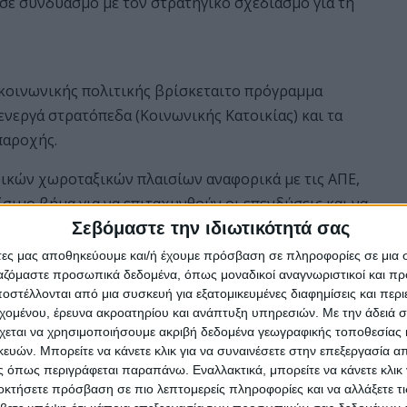
σε συνδυασμό με τον στρατηγικό σχεδιασμό για τη
 κοινωνικής πολιτικής βρίσκεταιτο πρόγραμμα
ενεργά στρατόπεδα (Κοινωνικής Κατοικίας) και τα
παροχής.
ιδικών χωροταξικών πλαισίων αναφορικά με τις ΑΠΕ,
ίσιμο βήμα για να επιταχυνθούν οι επενδύσεις και να
Σεβόμαστε την ιδιωτικότητά σας
άτες μας αποθηκεύουμε και/ή έχουμε πρόσβαση σε πληροφορίες σε μια
ργαζόμαστε προσωπικά δεδομένα, όπως μοναδικοί αναγνωριστικοί και 
στέλλονται από μια συσκευή για εξατομικευμένες διαφημίσεις και περ
εχομένου, έρευνα ακροατηρίου και ανάπτυξη υπηρεσιών.
Με την άδειά σα
χεται να χρησιμοποιήσουμε ακριβή δεδομένα γεωγραφικής τοποθεσίας 
ών. Μπορείτε να κάνετε κλικ για να συναινέσετε στην επεξεργασία απ
 όπως περιγράφεται παραπάνω. Εναλλακτικά, μπορείτε να κάνετε κλικ γ
οκτήσετε πρόσβαση σε πιο λεπτομερείς πληροφορίες και να αλλάξετε τι