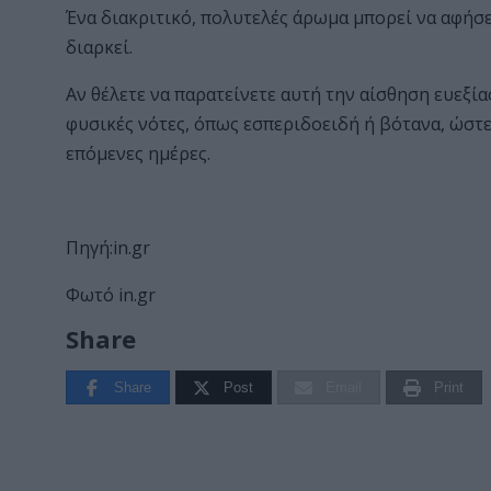
Ένα διακριτικό, πολυτελές άρωμα μπορεί να αφήσ
διαρκεί.
Αν θέλετε να παρατείνετε αυτή την αίσθηση ευεξία
φυσικές νότες, όπως εσπεριδοειδή ή βότανα, ώστε
επόμενες ημέρες.
Πηγή:in.gr
Φωτό in.gr
Share
Share
Post
Email
Print