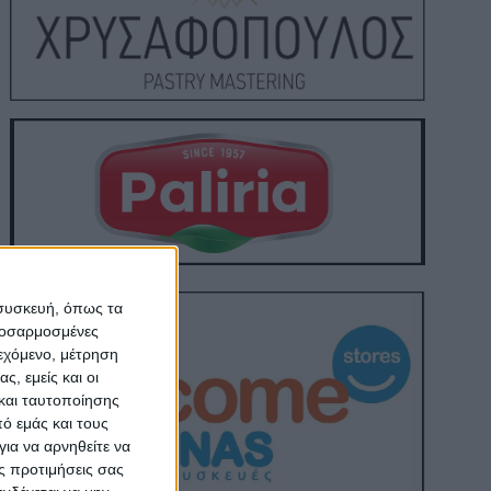
 συσκευή, όπως τα
προσαρμοσμένες
ιεχόμενο, μέτρηση
ς, εμείς και οι
και ταυτοποίησης
ό εμάς και τους
ια να αρνηθείτε να
ς προτιμήσεις σας