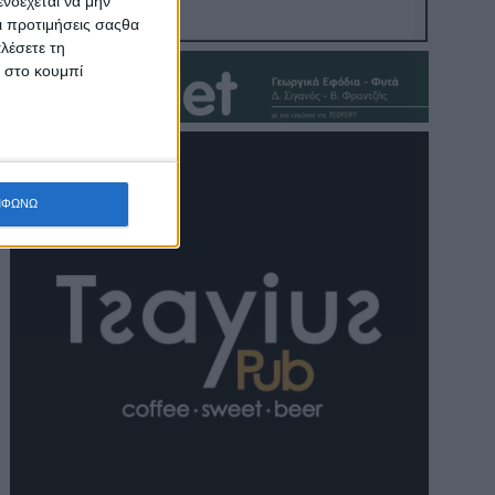
νδέχεται να μην
Οι προτιμήσεις σαςθα
λέσετε τη
κ στο κουμπί
ΜΦΩΝΩ