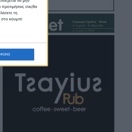
νδέχεται να μην
Οι προτιμήσεις σαςθα
λέσετε τη
κ στο κουμπί
ΜΦΩΝΩ