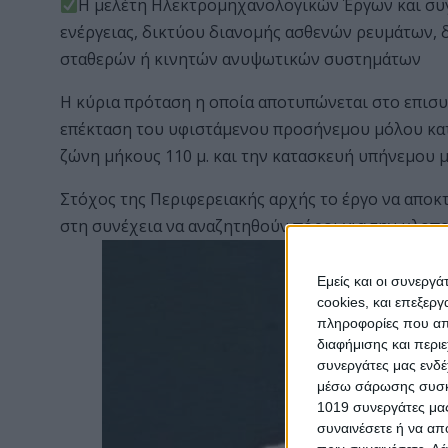
Η μελέτη Ηλεκτρομηχανολογικών Έργων και συγ
ενέργειας, δικτύου διανομής ασθενών ρευμάτων, 
σταθερών ή κινητών ανυψωτικών συστημάτων
Η κύρια πρόταση η οποία αποτυπώνεται στο επισυ
επέκταση του υφιστάμενου προσήνεμου μόλου κατ
ζώνη μήκους 110 μ. και την κατασκευή υπήνεμου μ
Στόχος της Περιφερειακής αρχής το έργο να αποκ
στη συνέχεια να αναζητηθούν πόροι για την υλοπο
Εμείς και οι συνεργ
cookies, και επεξε
πληροφορίες που απο
διαφήμισης και περι
συνεργάτες μας ενδέ
μέσω σάρωσης συσκευ
1019 συνεργάτες μας
συναινέσετε ή να απ