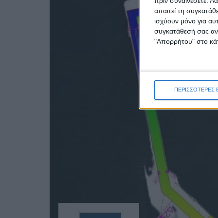
πριν συναινέσετε.
Λά
απαιτεί τη συγκατάθ
ισχύουν μόνο για αυ
συγκατάθεσή σας ανά
"Απορρήτου" στο κάτ
ΠΕΡΙΣΣΟΤΕΡΕΣ 