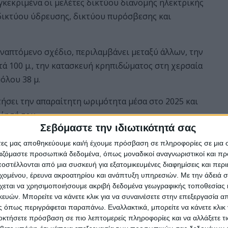
κεκριμένα οι μελέτες δικτύου διανομής ηλεκτρικής
δικτύου ύδρευσης, δικτύου πυρόσβεσης και
ναπτόμενο σχέδιο, περιλαμβάνει μεταξύ άλλων, την
ά 100 μ., την κατασκευή κρηπιδώματος στη χερσαία
όλου 38 μ.
τήσει την απαραίτητη ωριμότητα μέσα στο 2025 και
ίησή του.
Σεβόμαστε την ιδιωτικότητά σας
άτες μας αποθηκεύουμε και/ή έχουμε πρόσβαση σε πληροφορίες σε μια
ργαζόμαστε προσωπικά δεδομένα, όπως μοναδικοί αναγνωριστικοί και 
στέλλονται από μια συσκευή για εξατομικευμένες διαφημίσεις και περ
εχομένου, έρευνα ακροατηρίου και ανάπτυξη υπηρεσιών.
Με την άδειά σα
χεται να χρησιμοποιήσουμε ακριβή δεδομένα γεωγραφικής τοποθεσίας 
ών. Μπορείτε να κάνετε κλικ για να συναινέσετε στην επεξεργασία απ
 όπως περιγράφεται παραπάνω. Εναλλακτικά, μπορείτε να κάνετε κλικ γ
οκτήσετε πρόσβαση σε πιο λεπτομερείς πληροφορίες και να αλλάξετε τι