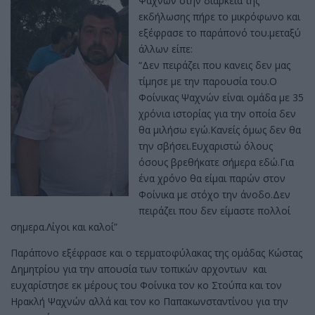
Ψαχνών στην διάρκεια της
εκδήλωσης πήρε το μικρόφωνο και
εξέφρασε το παράπονό του.μεταξύ
άλλων είπε:
“Δεν πειράζει που κανεις δεν μας
τίμησε με την παρουσία του.Ο
Φοίνικας Ψαχνών είναι ομάδα με 35
χρόνια ιστορίας για την οποία δεν
θα μιλήσω εγώ.Κανείς όμως δεν θα
την σβήσει.Ευχαριστώ όλους
όσους βρεθήκατε σήμερα εδώ.Για
ένα χρόνο θα είμαι παρών στον
Φοίνικα με στόχο την άνοδο.Δεν
πειράζει που δεν είμαστε πολλοί
σημερα.Λίγοι και καλοί”
Παράπονο εξέφρασε και ο τερματοφύλακας της ομάδας Κώστας
Δημητρίου για την απουσία των τοπικών αρχοντων και
ευχαρίστησε εκ μέρους του Φοίνικα τον κο Στούπα και τον
Ηρακλή Ψαχνών αλλά και τον κο Παπακωνσταντίνου για την