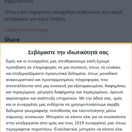
παρουσία τους.
Τέλος ο κος Γιαμαρελος υποσχέθηκε ανακοίνωση δύο ακόμη
μεταγραφών για άυριο Τετάρτη.
Σταμάτης Ρουσόδημος
Share
Share
Post
Email
Print
Σεβόμαστε την ιδιωτικότητά σας
Εμείς και οι συνεργάτες μας αποθηκεύουμε και/ή έχουμε
πρόσβαση σε πληροφορίες σε μια συσκευή, όπως τα cookies,
και επεξεργαζόμαστε προσωπικά δεδομένα, όπως μοναδικοί
αναγνωριστικοί και προσαρμοσμένες πληροφορίες που
αποστέλλονται από μια συσκευή για εξατομικευμένες διαφημίσεις
και περιεχόμενο, μέτρηση διαφήμισης και περιεχομένου, έρευνα
ακροατηρίου και ανάπτυξη υπηρεσιών.
Με την άδειά σας, εμείς
και οι συνεργάτες μας ενδέχεται να χρησιμοποιήσουμε ακριβή
δεδομένα γεωγραφικής τοποθεσίας και ταυτοποίησης μέσω
σάρωσης συσκευών. Μπορείτε να κάνετε κλικ για να συναινέσετε
στην επεξεργασία από εμάς και τους 1019 συνεργάτες μας όπως
περιγράφεται παραπάνω. Εναλλακτικά, μπορείτε να κάνετε κλικ