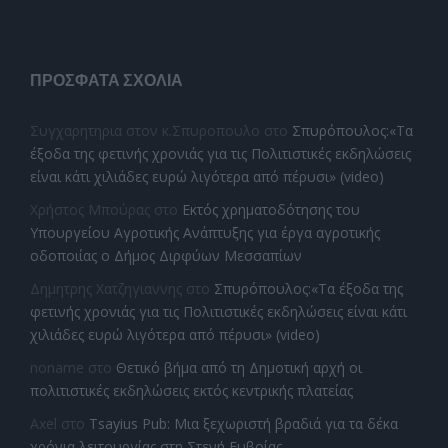
ΠΡΌΣΦΑΤΑ ΣΧΌΛΙΑ
Συγχαρητηρια στον κ.Σπυροπουλο
στο
Σπυρόπουλος:«Τα
έξοδα της φετινής χρονιάς για τις Πολιτιστικές εκδηλώσεις
είναι κάτι χιλιάδες ευρώ λιγότερα από πέρυσι» (video)
Χρήστος Μπούρας
στο
Εκτός χρηματοδότησης του
Υπουργείου Αγροτικής Ανάπτυξης για έργα αγροτικής
οδοποιίας ο Δήμος Διρφύων Μεσσαπίων
Δημητρης Χατζηγιαννης
στο
Σπυρόπουλος:«Τα έξοδα της
φετινής χρονιάς για τις Πολιτιστικές εκδηλώσεις είναι κάτι
χιλιάδες ευρώ λιγότερα από πέρυσι» (video)
noname
στο
Θετικό βήμα από τη Δημοτική αρχή οι
πολιτιστικές εκδηλώσεις εκτός κεντρικής πλατείας
Axel
στο
Tsayius Pub: Μια ξεχωριστή βραδιά για τα δέκα
χρόνια λειτουργίας στη Στενή Ευβοίας