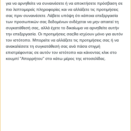
για να αρνηθείτε να συναινέσετε ή να αποκτήσετε πρόσβαση σε
πιο λεπτομερείς πληροφορίες και να αλλάξετε τις προτιμήσεις
AUTHOR
σας πριν συναινέσετε.
Λάβετε υπόψη ότι κάποια επεξεργασία
Σταμάτης Κ. Ρουσόδημος
των προσωπικών σας δεδομένων ενδέχεται να μην απαιτεί τη
Ο Σταμάτης Κ. Ρουσόδημος είναι Ιδιοκτήτης και
συγκατάθεσή σας, αλλά έχετε το δικαίωμα να αρνηθείτε αυτήν
την επεξεργασία. Οι προτιμήσεις σαςθα ισχύουν μόνο για αυτόν
Νόμιμος Εκπρόσωπος της Ιστοσελίδας Psaxna.gr. Είναι
τον ιστότοπο. Μπορείτε να αλλάξετε τις προτιμήσεις σας ή να
μέλος της Ένωσης Δημοσιογράφων Περιοδικού και
ανακαλέσετε τη συγκατάθεσή σας ανά πάσα στιγμή
Ηλεκτρονικού τύπου Μακεδονίας-Θράκης με Αριθμό
επιστρέφοντας σε αυτόν τον ιστότοπο και κάνοντας κλικ στο
Μητρώου 0533.
κουμπί "Απορρήτου" στο κάτω μέρος της ιστοσελίδας.
TRENDING NOW