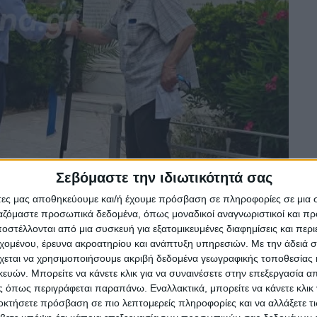
Σεβόμαστε την ιδιωτικότητά σας
άτες μας αποθηκεύουμε και/ή έχουμε πρόσβαση σε πληροφορίες σε μια
ργαζόμαστε προσωπικά δεδομένα, όπως μοναδικοί αναγνωριστικοί και 
στέλλονται από μια συσκευή για εξατομικευμένες διαφημίσεις και περ
εχομένου, έρευνα ακροατηρίου και ανάπτυξη υπηρεσιών.
Με την άδειά σα
χεται να χρησιμοποιήσουμε ακριβή δεδομένα γεωγραφικής τοποθεσίας 
ών. Μπορείτε να κάνετε κλικ για να συναινέσετε στην επεξεργασία απ
 όπως περιγράφεται παραπάνω. Εναλλακτικά, μπορείτε να κάνετε κλικ γ
οκτήσετε πρόσβαση σε πιο λεπτομερείς πληροφορίες και να αλλάξετε τι