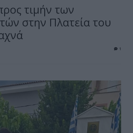
ρος τιμήν των
τών στην Πλατεία του
αχνά
1