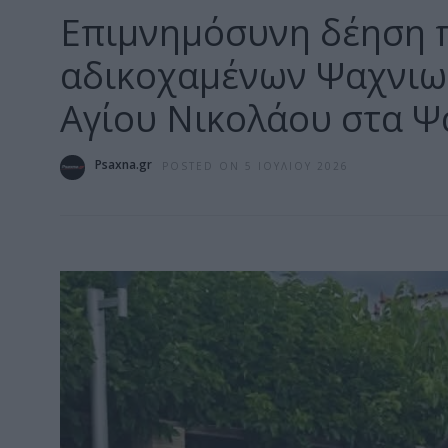
Επιμνημόσυνη δέηση π
αδικοχαμένων Ψαχνιω
Αγίου Νικολάου στα Ψ
Psaxna.gr
POSTED ON 5 ΙΟΥΛΊΟΥ 2026