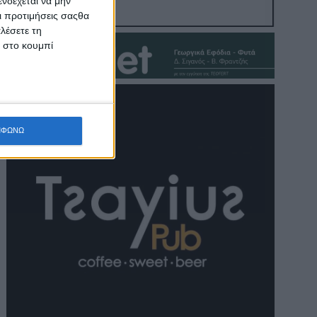
νδέχεται να μην
Οι προτιμήσεις σαςθα
λέσετε τη
κ στο κουμπί
ΜΦΩΝΩ