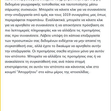
δεδομένα γεωγραφικής τοποθεσίας και ταυτοποίησης μέσω
σάρωσης συσκευών. Μπορείτε να κάνετε κλικ για να συναινέσετε
στην επεξεργασία από εμάς και τους 1019 συνεργάτες μας όπως
περιγράφεται παραπάνω. Εναλλακτικά, μπορείτε να κάνετε κλικ
για να αρνηθείτε να συναινέσετε ή να αποκτήσετε πρόσβαση σε
πιο λεπτομερείς πληροφορίες και να αλλάξετε τις προτιμήσεις
σας πριν συναινέσετε.
Λάβετε υπόψη ότι κάποια επεξεργασία
των προσωπικών σας δεδομένων ενδέχεται να μην απαιτεί τη
συγκατάθεσή σας, αλλά έχετε το δικαίωμα να αρνηθείτε αυτήν
την επεξεργασία. Οι προτιμήσεις σαςθα ισχύουν μόνο για αυτόν
τον ιστότοπο. Μπορείτε να αλλάξετε τις προτιμήσεις σας ή να
ανακαλέσετε τη συγκατάθεσή σας ανά πάσα στιγμή
επιστρέφοντας σε αυτόν τον ιστότοπο και κάνοντας κλικ στο
κουμπί "Απορρήτου" στο κάτω μέρος της ιστοσελίδας.
Υπενθυμίζεται ότι ο Δήμος έχει δικαίωμα επιβολής προστίμου
για την συγκεκριμένη παράβαση κάτι που έχουν πράξει πολλοί
Δήμοι ανά την Ελλάδα, και ότι σε πολλά σημεία υπάρχουν