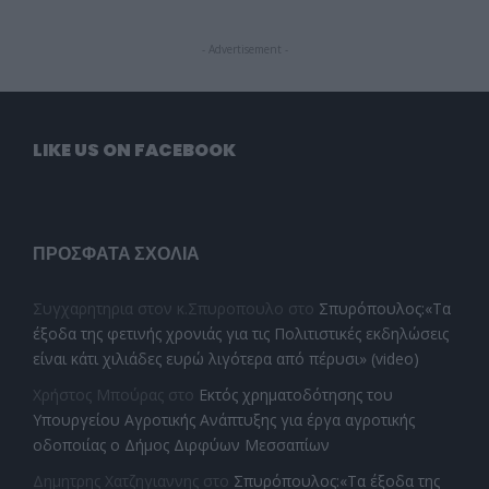
- Advertisement -
LIKE US ON FACEBOOK
ΠΡΌΣΦΑΤΑ ΣΧΌΛΙΑ
Συγχαρητηρια στον κ.Σπυροπουλο
στο
Σπυρόπουλος:«Τα
έξοδα της φετινής χρονιάς για τις Πολιτιστικές εκδηλώσεις
είναι κάτι χιλιάδες ευρώ λιγότερα από πέρυσι» (video)
Χρήστος Μπούρας
στο
Εκτός χρηματοδότησης του
Υπουργείου Αγροτικής Ανάπτυξης για έργα αγροτικής
οδοποιίας ο Δήμος Διρφύων Μεσσαπίων
Δημητρης Χατζηγιαννης
στο
Σπυρόπουλος:«Τα έξοδα της