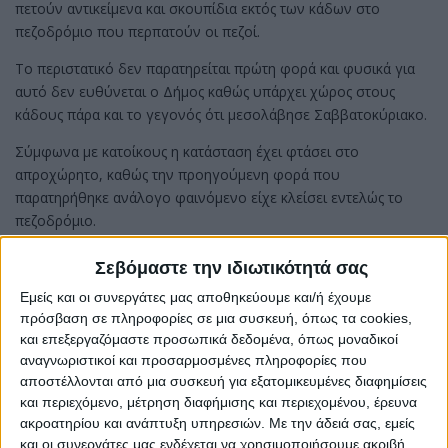
πετούν αντικείμενα και σκουπίδια εκτός των κάδων στο
πεζοδρόμιο που περπατούν οι πεζοί.
Το περιστατικό δεν παρατηρείται πρώτη φορά και φυσικά για
αυτό δεν ευθύνεται ο Δήμος καθώς υπάρχει χώρος στους
κάδους πάρα και το γεγονός ότι μεσολάβησε Σαββατοκύριακο.
Σύμφωνα με κατοίκους η κατάσταση έχει φτάσει στο
απροχώρητο, καθώς την προηγούμενη φορά που
παρατηρήθηκε ανάλογο φαινόμενο είχε κλείσει εντελώς το
πεζοδρόμιο.
Σεβόμαστε την ιδιωτικότητά σας
Εμείς και οι συνεργάτες μας αποθηκεύουμε και/ή έχουμε
πρόσβαση σε πληροφορίες σε μια συσκευή, όπως τα cookies,
και επεξεργαζόμαστε προσωπικά δεδομένα, όπως μοναδικοί
αναγνωριστικοί και προσαρμοσμένες πληροφορίες που
αποστέλλονται από μια συσκευή για εξατομικευμένες διαφημίσεις
και περιεχόμενο, μέτρηση διαφήμισης και περιεχομένου, έρευνα
ακροατηρίου και ανάπτυξη υπηρεσιών.
Με την άδειά σας, εμείς
και οι συνεργάτες μας ενδέχεται να χρησιμοποιήσουμε ακριβή