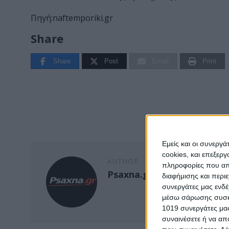
Πηγή:naftemporiki.gr
Share
Share
Post
Email
Print
Εμείς και οι συνεργ
cookies, και επεξε
AUTHOR
πληροφορίες που απο
Psaxna.gr
διαφήμισης και περι
συνεργάτες μας ενδέ
μέσω σάρωσης συσκευ
1019 συνεργάτες μας
συναινέσετε ή να απ