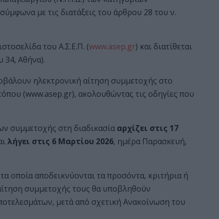
ύμφωνα με τις διατάξεις του άρθρου 28 του ν.
στοσελίδα του Α.Σ.Ε.Π. (
www.asep.gr
) και διατίθεται
 34, Αθήνα).
οβάλουν ηλεκτρονική αίτηση συμμετοχής στο
 τόπου (www.asep.gr), ακολουθώντας τις οδηγίες που
ων συμμετοχής στη διαδικασία
αρχίζει στις 17
αι
λήγει στις 6 Μαρτίου 2026
, ημέρα Παρασκευή,
τα οποία αποδεικνύονται τα προσόντα, κριτήρια ή
 αίτηση συμμετοχής τους θα υποβληθούν
ποτελεσμάτων, μετά από σχετική Ανακοίνωση του