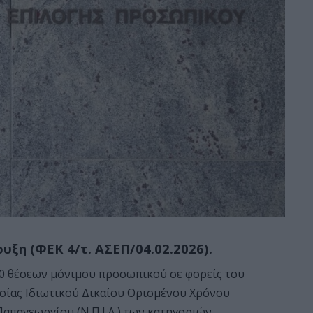
ξη (ΦΕΚ 4/τ. ΑΣΕΠ/04.02.2026).
0 θέσεων μόνιμου προσωπικού σε φορείς του
ασίας Ιδιωτικού Δικαίου Ορισμένου Χρόνου
Παπαγεωργίου (Ν.Π.Ι.Δ.) των κατηγοριών