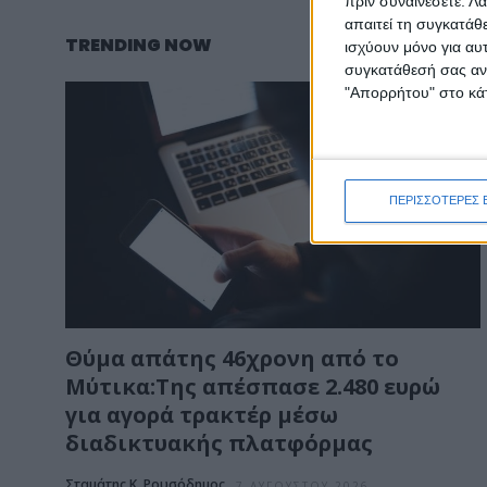
πριν συναινέσετε.
Λά
απαιτεί τη συγκατάθ
TRENDING NOW
ισχύουν μόνο για αυ
συγκατάθεσή σας ανά
"Απορρήτου" στο κάτ
ΠΕΡΙΣΣΟΤΕΡΕΣ 
Θύμα απάτης 46χρονη από το
Μύτικα:Της απέσπασε 2.480 ευρώ
για αγορά τρακτέρ μέσω
διαδικτυακής πλατφόρμας
Σταμάτης Κ. Ρουσόδημος
7 ΑΥΓΟΎΣΤΟΥ 2026