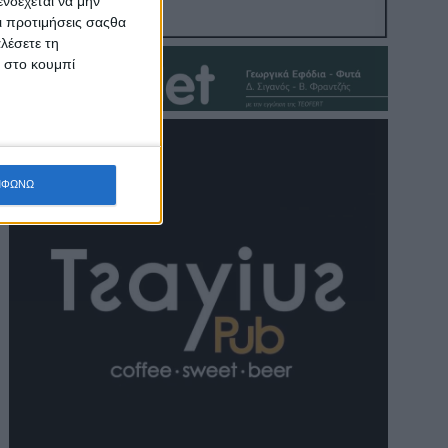
νδέχεται να μην
Οι προτιμήσεις σαςθα
λέσετε τη
κ στο κουμπί
ΜΦΩΝΩ