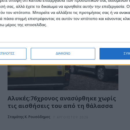
βετε υπόψη ότι κάποια επεξεργασία των προσωπικών σας δεδομένων ε
εσή σας, αλλά έχετε το δικαίωμα να αρνηθείτε αυτήν την επεξεργασία. 
τόν τον ιστότοπο. Μπορείτε να αλλάξετε τις προτιμήσεις σας ή να ανακα
 πάσα στιγμή επιστρέφοντας σε αυτόν τον ιστότοπο και κάνοντας κλι
ω μέρος της ιστοσελίδας.
ΕΠΙΛΟΓΕΣ
ΔΙΑΦΩΝΩ
ΣΥ
Αλυκές:76χρονος ανασύρθηκε χωρίς
τις αισθήσεις του από τη θάλασσα
Σταμάτης Κ. Ρουσόδημος
7 ΑΥΓΟΎΣΤΟΥ 2026