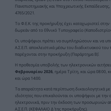
Πανεπιστημιακής και Υποχρεωτικής Εκπαίδευσης, σ
4765/2021.
Το Φ.Ε.Κ. της προκήρυξης έχει καταχωριστεί στην ι
δωρεάν από το Εθνικό Τυπογραφείο (Καποδιστρίου
Οι υποψήφιοι πρέπει να συμπληρώσουν και να υπ
Α.Σ.Ε.Π. αποκλειστικά μέσω του διαδικτυακού του
παρέχονται στην προκήρυξη (Παράρτημα Β΄).
Η προθεσμία υποβολής των ηλεκτρονικών αιτήσε
Φεβρουαρίου 2026
, ημέρα Τρίτη, και ώρα 08:00, κ
και ώρα 14:00.
Τα απαραίτητα κατά περίπτωση δικαιολογητικά με 
ιδιότητες που επικαλούνται οι υποψήφιοι με την
ηλεκτρονικά, πριν την έκδοση των προσωρινών α
Α.Σ.Ε.Π. (ΚΕΦΑΛΑΙΟ Δ΄ της προκήρυξης).