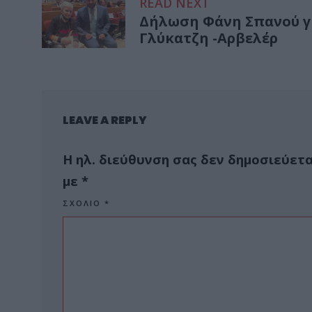
READ NEXT
Δήλωση Φάνη Σπανού γι
Γλύκατζη -Αρβελέρ
LEAVE A REPLY
Η ηλ. διεύθυνση σας δεν δημοσιεύετα
με
*
ΣΧΌΛΙΟ
*