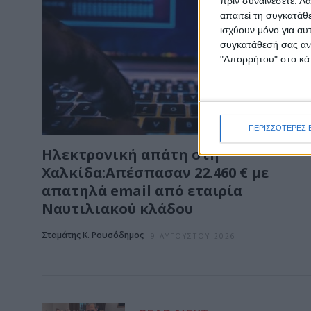
πριν συναινέσετε.
Λά
απαιτεί τη συγκατάθ
ισχύουν μόνο για αυ
συγκατάθεσή σας ανά
"Απορρήτου" στο κάτ
ΠΕΡΙΣΣΟΤΕΡΕΣ 
Ηλεκτρονική απάτη στη
Χαλκίδα:Απέσπασαν 22.460 € με
απατηλά email από εταιρία
Ναυτιλιακού κλάδου
Σταμάτης Κ. Ρουσόδημος
9 ΑΥΓΟΎΣΤΟΥ 2026