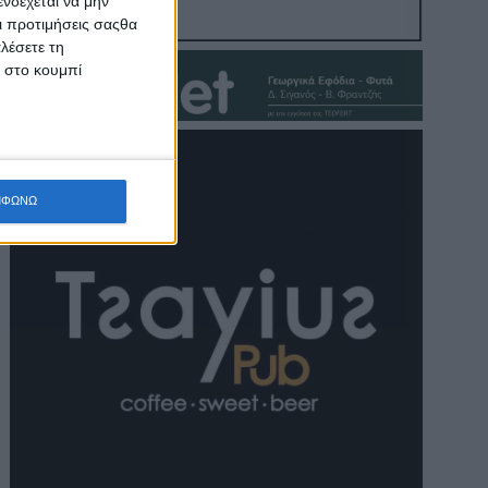
νδέχεται να μην
Οι προτιμήσεις σαςθα
λέσετε τη
κ στο κουμπί
ΜΦΩΝΩ