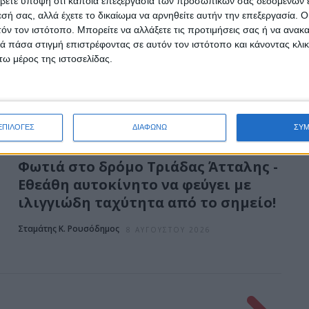
βετε υπόψη ότι κάποια επεξεργασία των προσωπικών σας δεδομένων ε
εσή σας, αλλά έχετε το δικαίωμα να αρνηθείτε αυτήν την επεξεργασία. 
τόν τον ιστότοπο. Μπορείτε να αλλάξετε τις προτιμήσεις σας ή να ανακα
 πάσα στιγμή επιστρέφοντας σε αυτόν τον ιστότοπο και κάνοντας κλι
ω μέρος της ιστοσελίδας.
ΕΠΙΛΟΓΕΣ
ΔΙΑΦΩΝΩ
ΣΥ
Φωτιά στο δρόμο Τριάδας Άτταλης -
Εθεάθη αυτοκίνητο να φεύγει με
ιλιγγιώδη ταχύτητα από το σημείο!
Σταμάτης Κ. Ρουσόδημος
8 ΑΥΓΟΎΣΤΟΥ 2026