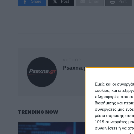
Share
Post
Email
Print
AUTHOR
Psaxna.gr
Εμείς και οι συνεργ
cookies, και επεξε
πληροφορίες που απο
διαφήμισης και περι
συνεργάτες μας ενδέ
TRENDING NOW
μέσω σάρωσης συσκευ
1019 συνεργάτες μας
συναινέσετε ή να απ