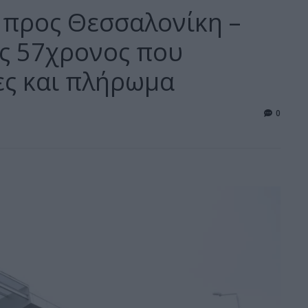
 προς Θεσσαλονίκη –
ς 57χρονος που
ες και πλήρωμα
0