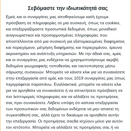
Σεβόμαστε την ιδιωτικότητά σας
Εμείς και οι συνεργάτες μας αποθηκεύουμε και/ή έχουμε
πρόσβαση σε πληροφορίες σε μια συσκευή, όπως τα cookies,
και επεξεργαζόμαστε προσωπικά δεδομένα, όπως μοναδικοί
αναγνωριστικοί και προσαρμοσμένες πληροφορίες που
αποστέλλονται από μια συσκευή για εξατομικευμένες διαφημίσεις
και περιεχόμενο, μέτρηση διαφήμισης και περιεχομένου, έρευνα
ακροατηρίου και ανάπτυξη υπηρεσιών.
Με την άδειά σας, εμείς
και οι συνεργάτες μας ενδέχεται να χρησιμοποιήσουμε ακριβή
δεδομένα γεωγραφικής τοποθεσίας και ταυτοποίησης μέσω
σάρωσης συσκευών. Μπορείτε να κάνετε κλικ για να συναινέσετε
στην επεξεργασία από εμάς και τους 1019 συνεργάτες μας όπως
περιγράφεται παραπάνω. Εναλλακτικά, μπορείτε να κάνετε κλικ
Share
για να αρνηθείτε να συναινέσετε ή να αποκτήσετε πρόσβαση σε
πιο λεπτομερείς πληροφορίες και να αλλάξετε τις προτιμήσεις
Share
Post
Email
Print
σας πριν συναινέσετε.
Λάβετε υπόψη ότι κάποια επεξεργασία
των προσωπικών σας δεδομένων ενδέχεται να μην απαιτεί τη
συγκατάθεσή σας, αλλά έχετε το δικαίωμα να αρνηθείτε αυτήν
την επεξεργασία. Οι προτιμήσεις σαςθα ισχύουν μόνο για αυτόν
τον ιστότοπο. Μπορείτε να αλλάξετε τις προτιμήσεις σας ή να