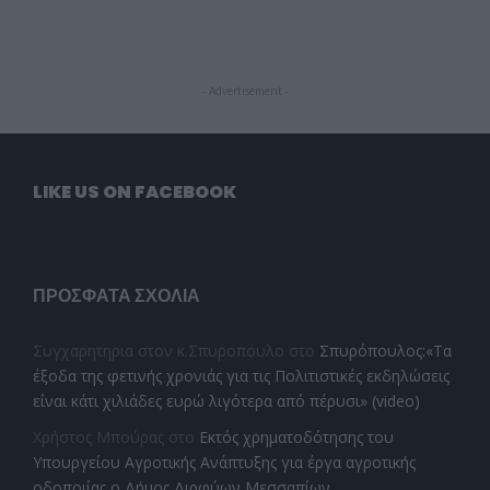
- Advertisement -
LIKE US ON FACEBOOK
ΠΡΌΣΦΑΤΑ ΣΧΌΛΙΑ
Συγχαρητηρια στον κ.Σπυροπουλο
στο
Σπυρόπουλος:«Τα
έξοδα της φετινής χρονιάς για τις Πολιτιστικές εκδηλώσεις
είναι κάτι χιλιάδες ευρώ λιγότερα από πέρυσι» (video)
Χρήστος Μπούρας
στο
Εκτός χρηματοδότησης του
Υπουργείου Αγροτικής Ανάπτυξης για έργα αγροτικής
οδοποιίας ο Δήμος Διρφύων Μεσσαπίων