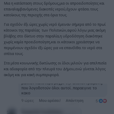
Μια η κατάσταση στους δρόμους,μια οι απροειδοποίητες και
επαναλαμβανόμενες διακοπές νερού,έχουν φτάσει τους
κατοίκους της περιοχής στα όρια τους.
Για σχεδόν έξι ώρες χωρίς νερό έμειναν σήμερα από το πρωί
κάτοικοι της παραλίας των Πολιτικών,αφού λόγω μιας ακόμη
βλάβης στο δίκτυο στην παραλία,η υδροδότηση διακόπηκε
χωρίς καμία προειδοποίηση,και οι κάτοικοι χρειάστηκε να
περιμένουν σχεδόν έξι ώρες για να επανέλθει το νερό στα
σπίτια τους.
Στα μέσα κοινωνικής δικτύωσης οι ίδιοι μιλούν για απελπισία
και αδιαφορία από την πλευρά του Δήμου,ενώ γίνεται λόγος
ακόμη και για κακή συμπεριφορά.