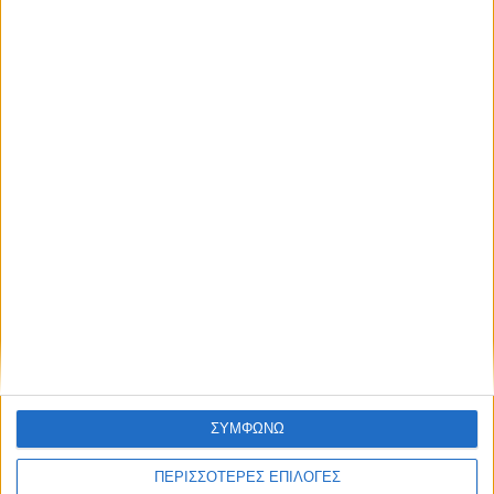
ΑΠΟΘΉΚΕΥΣΕ ΤΟ ΌΝΟΜΆ ΜΟΥ, EMAIL, ΚΑΙ
ΤΟΝ ΙΣΤΌΤΟΠΟ ΜΟΥ ΣΕ ΑΥΤΌΝ ΤΟΝ ΠΛΟΗΓΌ ΓΙΑ
ΤΗΝ ΕΠΌΜΕΝΗ ΦΟΡΆ ΠΟΥ ΘΑ ΣΧΟΛΙΆΣΩ.
ΣΥΜΦΩΝΩ
ΠΕΡΙΣΣΟΤΕΡΕΣ ΕΠΙΛΟΓΕΣ