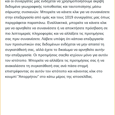
και οι συνεργάτες μας ενδέχεται να χρησιμοποιήσουμε ακριβή
13-02-2026) προβλέπονται:
δεδομένα γεωγραφικής τοποθεσίας και ταυτοποίησης μέσω
σάρωσης συσκευών. Μπορείτε να κάνετε κλικ για να συναινέσετε
Α. Ισχυρές βροχές και καταιγίδες
στην επεξεργασία από εμάς και τους 1019 συνεργάτες μας όπως
α. στη δυτική και νότια Πελοπόννησο και τα νησιά του Ιονίου
περιγράφεται παραπάνω. Εναλλακτικά, μπορείτε να κάνετε κλικ
Ζάκυνθο, Κεφαλονιά, Ιθάκη από αργά το απόγευμα της
για να αρνηθείτε να συναινέσετε ή να αποκτήσετε πρόσβαση σε
πιο λεπτομερείς πληροφορίες και να αλλάξετε τις προτιμήσεις
Πέμπτης 12-02-2026 έως και τις πρώτες πρωινές ώρες της
σας πριν συναινέσετε.
Λάβετε υπόψη ότι κάποια επεξεργασία
Παρασκευής
των προσωπικών σας δεδομένων ενδέχεται να μην απαιτεί τη
β. στην Κρήτη και τις Κυκλάδες κατά τη διάρκεια της νύχτας
συγκατάθεσή σας, αλλά έχετε το δικαίωμα να αρνηθείτε αυτήν
Πέμπτης προς Παρασκευή.
την επεξεργασία. Οι προτιμήσεις σαςθα ισχύουν μόνο για αυτόν
γ. στα Δωδεκάνησα και τα νησιά του βορείου και ανατολικού
τον ιστότοπο. Μπορείτε να αλλάξετε τις προτιμήσεις σας ή να
Αιγαίου την Παρασκευή έως και τις πρωινές ώρες.
ανακαλέσετε τη συγκατάθεσή σας ανά πάσα στιγμή
δ. στη Θράκη πρόσκαιρα το πρωί της Παρασκευής 13-02-2026.
επιστρέφοντας σε αυτόν τον ιστότοπο και κάνοντας κλικ στο
κουμπί "Απορρήτου" στο κάτω μέρος της ιστοσελίδας.
Β. Πολύ ισχυροί έως θυελλώδεις άνεμοι θα πνέουν,
– στη δυτική Ελλάδα το βράδυ της Πέμπτης (νότιοι
νοτιοδυτικοί άνεμοι) και τις πρωινές ώρες της Παρασκευής
(δυτικοί βορειοδυτικοί άνεμοι) και
– στο νότιο Αιγαίο (περιοχή Κρήτης, Κυκλάδων και
Δωδεκανήσων) την Παρασκευή έως το μεσημέρι.