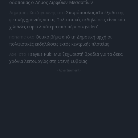
οδοποιίας ο Δήμος Διρφύων Μεσσαπίων
Δημητρης Χατζηγιαννης
στο
Σπυρόπουλος:«Τα έξοδα της
φετινής χρονιάς για τις Πολιτιστικές εκδηλώσεις είναι κάτι
χιλιάδες ευρώ λιγότερα από πέρυσι» (video)
noname
στο
Θετικό βήμα από τη Δημοτική αρχή οι
πολιτιστικές εκδηλώσεις εκτός κεντρικής πλατείας
Axel
στο
Tsayius Pub: Μια ξεχωριστή βραδιά για τα δέκα
χρόνια λειτουργίας στη Στενή Ευβοίας
- Advertisement -