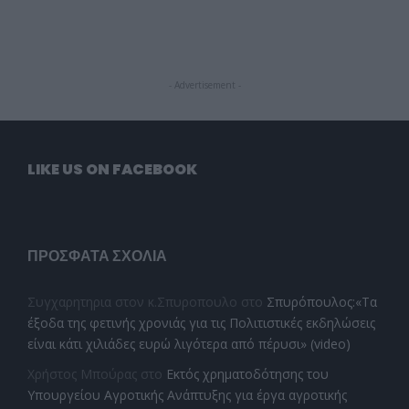
- Advertisement -
LIKE US ON FACEBOOK
ΠΡΌΣΦΑΤΑ ΣΧΌΛΙΑ
Συγχαρητηρια στον κ.Σπυροπουλο
στο
Σπυρόπουλος:«Τα
έξοδα της φετινής χρονιάς για τις Πολιτιστικές εκδηλώσεις
είναι κάτι χιλιάδες ευρώ λιγότερα από πέρυσι» (video)
Χρήστος Μπούρας
στο
Εκτός χρηματοδότησης του
Υπουργείου Αγροτικής Ανάπτυξης για έργα αγροτικής